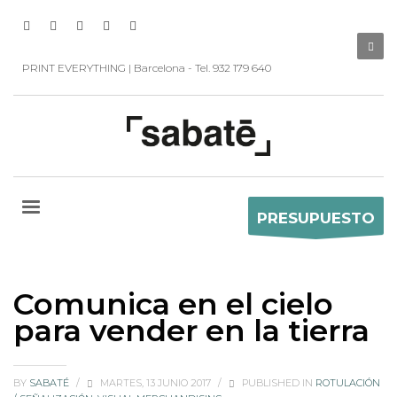
PRINT EVERYTHING | Barcelona - Tel. 932 179 640
PRESUPUESTO
Comunica en el cielo
para vender en la tierra
BY
SABATÉ
/
MARTES, 13 JUNIO 2017
/
PUBLISHED IN
ROTULACIÓN