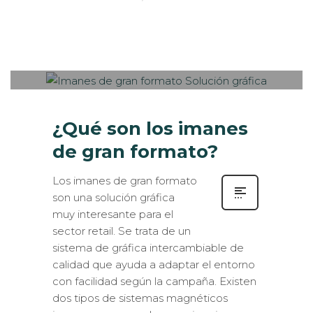
Sabaté
LUNES, 13 NOVIEMBRE 2017
/
0
PUBLISHED IN
IMPRESIÓN
ECOLÓGICA
,
INTERIORISMO
,
ROTULACIÓN /
SEÑALIZACIÓN
,
VISUAL MERCHANDISING
¿Qué son los imanes
de gran formato?
Los imanes de gran formato
son una solución gráfica
muy interesante para el
sector retail. Se trata de un
sistema de gráfica intercambiable de
calidad que ayuda a adaptar el entorno
con facilidad según la campaña. Existen
dos tipos de sistemas magnéticos