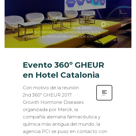
Sabaté
MARTES, 30 ENERO 2018
/
0
PUBLISHED IN
CASOS DE ÉXITO
,
EVENTOS CORPORATIVOS
,
IMPRESIÓN ECOLÓGICA
,
INTERIORISMO
,
ROTULACIÓN / SEÑALIZACIÓN
Evento 360º GHEUR
en Hotel Catalonia
Con motivo de la reunión
2nd 360º GHEUR 2017.
Growth Hormone Diseases
organizada por Merck, la
compañía alemana farmacéutica y
química más antigua del mundo, la
agencia PCI se puso en contacto con