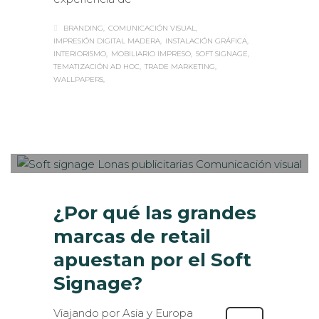
BRANDING
COMUNICACIÓN VISUAL
IMPRESIÓN DIGITAL MADERA
INSTALACIÓN GRÁFICA
INTERIORISMO
MOBILIARIO IMPRESO
SOFT SIGNAGE
TEMATIZACIÓN AD HOC
TRADE MARKETING
WALLPAPERS
Sabaté
JUEVES, 30 MARZO 2017
/
0
PUBLISHED IN
IMPRESIÓN
ECOLÓGICA
,
ROTULACIÓN / SEÑALIZACIÓN
¿Por qué las grandes
marcas de retail
apuestan por el Soft
Signage?
Viajando por Asia y Europa