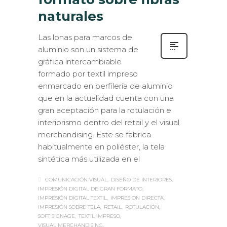
naturales
Las lonas para marcos de
aluminio son un sistema de
gráfica intercambiable
formado por textil impreso
enmarcado en perfilería de aluminio
que en la actualidad cuenta con una
gran aceptación para la rotulación e
interiorismo dentro del retail y el visual
merchandising. Este se fabrica
habitualmente en poliéster, la tela
sintética más utilizada en el
COMUNICACIÓN VISUAL
DISEÑO DE INTERIORES
IMPRESIÓN DIGITAL DE GRAN FORMATO
IMPRESIÓN DIGITAL TEXTIL
IMPRESION DIRECTA
IMPRESIÓN SOBRE TELA
RETAIL
ROTULACIÓN
SOFT SIGNAGE
TEXTIL IMPRESO
VISUAL MERCHANDISING