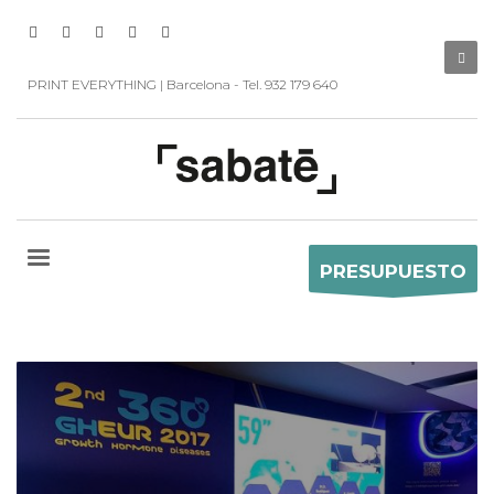
PRINT EVERYTHING | Barcelona - Tel. 932 179 640
PRESUPUESTO