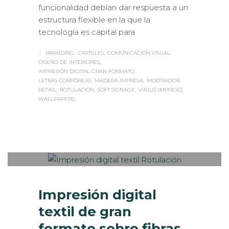
funcionalidad debían dar respuesta a un
estructura flexible en la que la
tecnología es capital para
BRANDING
CARTELES
COMUNICACIÓN VISUAL
DISEÑO DE INTERIORES
IMPRESIÓN DIGITAL GRAN FORMATO
LETRAS CORPÓREAS
MADERA IMPRESA
MOSTRADOR
RETAIL
ROTULACIÓN
SOFT SIGNAGE
VINILO IMPRESO
WALLPAPERS
Sabaté
MARTES, 19 DICIEMBRE 2017
/
0
PUBLISHED IN
IMPRESIÓN
ECOLÓGICA
,
INTERIORISMO
,
ROTULACIÓN /
SEÑALIZACIÓN
,
VISUAL MERCHANDISING
Impresión digital
textil de gran
formato sobre fibras