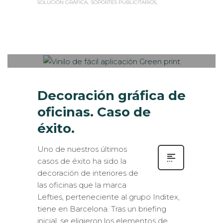
SOLUCIÓN GRÁFICA
SOPORTES PUBLICITARIOS
admin
JUEVES, 07 SEPTIEMBRE 2017
/
0
PUBLISHED IN
CASOS DE ÉXITO
,
IMPRESIÓN ECOLÓGICA
,
INTERIORISMO
,
ROTULACIÓN /
SEÑALIZACIÓN
Decoración gráfica de
oficinas. Caso de
éxito.
Uno de nuestros últimos
casos de éxito ha sido la
decoración de interiores de
las oficinas que la marca
Lefties, perteneciente al grupo Inditex,
tiene en Barcelona. Tras un briefing
inicial, se eligieron los elementos de