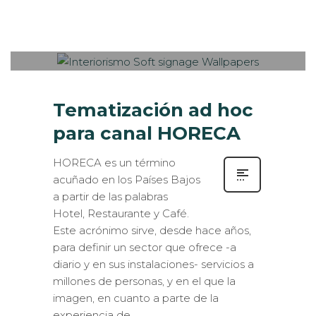
Sabaté
MARTES, 11 ABRIL 2017
/
PUBLISHED
0
IN
IMPRESIÓN ECOLÓGICA
,
INTERIORISMO
,
ROTULACIÓN / SEÑALIZACIÓN
Tematización ad hoc
para canal HORECA
HORECA es un término
acuñado en los Países Bajos
a partir de las palabras
Hotel, Restaurante y Café.
Este acrónimo sirve, desde hace años,
para definir un sector que ofrece -a
diario y en sus instalaciones- servicios a
millones de personas, y en el que la
imagen, en cuanto a parte de la
experiencia de