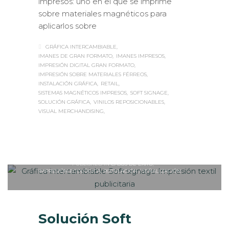
impresos: uno en el que se imprime
sobre materiales magnéticos para
aplicarlos sobre
GRÁFICA INTERCAMBIABLE
IMANES DE GRAN FORMATO
IMANES IMPRESOS
IMPRESIÓN DIGITAL GRAN FORMATO
IMPRESIÓN SOBRE MATERIALES FÉRREOS
INSTALACIÓN GRÁFICA
RETAIL
SISTEMAS MAGNÉTICOS IMPRESOS
SOFT SIGNAGE
SOLUCIÓN GRÁFICA
VINILOS REPOSICIONABLES
VISUAL MERCHANDISING
Sabaté
JUEVES, 12 OCTUBRE 2017
/
0
PUBLISHED IN
CASOS DE ÉXITO
,
IMPRESIÓN ECOLÓGICA
,
ROTULACIÓN / SEÑALIZACIÓN
Solución Soft