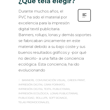
¿Qué tela elegir?
Durante muchos años, el
PVC ha sido el material por
excelencia para la impresión
digital textil publicitaria.
Banners, rollups, lonas y demás soportes
se fabricaban únicamente en este
material debido a su bajo coste y sus
buenos resultados gráficos y -por qué
no decirlo- a una falta de conciencia
ecológica. Esta conciencia, ha ido
evolucionando
BANNERS
COMUNICACIÓN VISUAL
GREEN PRINT
IMPRESIÓN DIGITAL GRAN FORMATO
IMPRESIÓN DIGITAL TEXTIL PUBLICITARIA
IMPRESIÓN ECOLÓGICA
LONAS PUBLICITARIAS
PUBLICIDAD
ROLLUPS
SOFT SIGNAGE
TELAS PROMOCIONALES