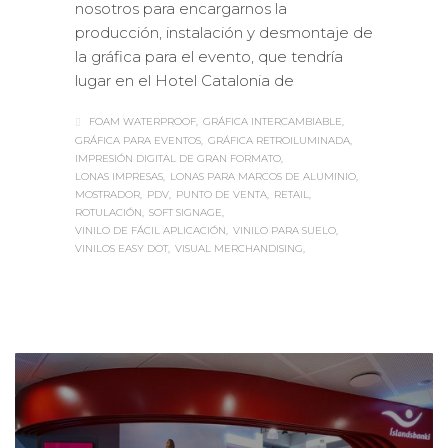
nosotros para encargarnos la
producción, instalación y desmontaje de
la gráfica para el evento, que tendría
lugar en el Hotel Catalonia de
FOAM WATERPROOF
GRÁFICA INTERCAMBIABLE
GRÁFICA PARA EVENTOS
GRÁFICA RETROILUMINADA
IMPRESIÓN DIGITAL DE GRAN FORMATO
LONAS IMPRESAS
LONAS PARA MARCOS DE ALUMINIO
MOSTRADOR
PDV
PUNTO DE VENTA
RETAIL
ROTULACIÓN
SOFT SIGNAGE
VINILO DE FÁCIL APLICACIÓN
VINILO PARA SUELO
VINILOS EASY DOT
VISUAL MERCHANDISING