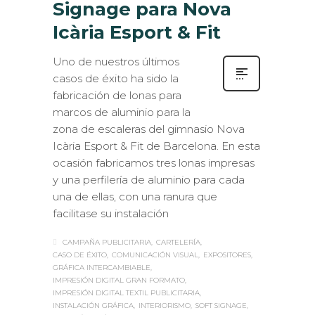
Signage para Nova
Icària Esport & Fit
Uno de nuestros últimos
casos de éxito ha sido la
fabricación de lonas para
marcos de aluminio para la
zona de escaleras del gimnasio Nova
Icària Esport & Fit de Barcelona. En esta
ocasión fabricamos tres lonas impresas
y una perfilería de aluminio para cada
una de ellas, con una ranura que
facilitase su instalación
CAMPAÑA PUBLICITARIA
CARTELERÍA
CASO DE ÉXITO
COMUNICACIÓN VISUAL
EXPOSITORES
GRÁFICA INTERCAMBIABLE
IMPRESIÓN DIGITAL GRAN FORMATO
IMPRESIÓN DIGITAL TEXTIL PUBLICITARIA
INSTALACIÓN GRÁFICA
INTERIORISMO
SOFT SIGNAGE