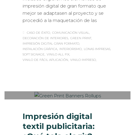
impresión digital de gran formato que
mejor se adaptasen al proyecto y se
procedió a la maquetación de las
CASO DE ÉXITO
COMUNICACIÓN VISUAL
DECORACIÓN DE INTERIORES
GREEN PRINT
IMPRESIÓN DIGITAL GRAN FORMATO
INSTALACIÓN GRÁFICA
INTERIORISMO
LONAS IMPRESAS
SOFT SIGNAGE
VINILO ALL FIX
VINILO DE FÁCIL APLICACIÓN
VINILO IMPRESO
Sabaté
MARTES, 25 ABRIL 2017
/
PUBLISHED
0
IN
IMPRESIÓN ECOLÓGICA
,
ROTULACIÓN / SEÑALIZACIÓN
Impresión digital
textil publicitaria: