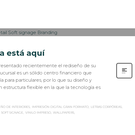
INTERIORISMO
,
ROTULACIÓN / SEÑALIZACIÓN
0
a está aquí
 presentado recientemente el rediseño de su
sucursal es un sólido centro financiero que
ía para particulares, por lo que su diseño y
 estructura flexible en la que la tecnología es
EÑO DE INTERIORES
IMPRESIÓN DIGITAL GRAN FORMATO
LETRAS CORPÓREAS
SOFT SIGNAGE
VINILO IMPRESO
WALLPAPERS