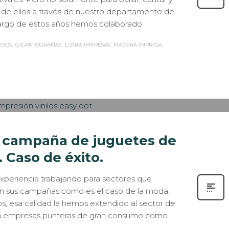
 de ellos a través de nuestro departamento de
 largo de estos años hemos colaborado
ESOS
GIGANTOGRAFÍAS
LONAS IMPRESAS
MADERA IMPRESA
SOS DE ÉXITO
,
IMPRESIÓN ECOLÓGICA
,
ROTULACIÓN / SEÑALIZACIÓN
,
VISUAL
0
a campaña de juguetes de
 Caso de éxito.
periencia trabajando para sectores que
n sus campañas como es el caso de la moda,
s, esa calidad la hemos extendido al sector de
para empresas punteras de gran consumo como