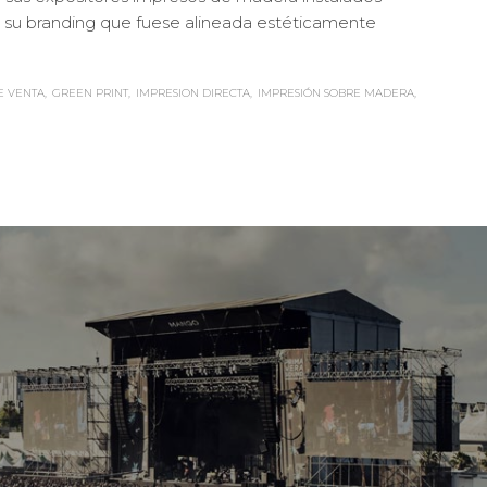
a su branding que fuese alineada estéticamente
E VENTA
GREEN PRINT
IMPRESION DIRECTA
IMPRESIÓN SOBRE MADERA