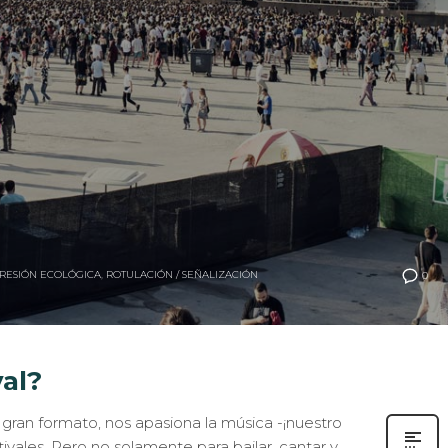
RESIÓN ECOLÓGICA
,
ROTULACIÓN / SEÑALIZACIÓN
0
al?
gran formato, nos apasiona la música -¡nuestro
tivales. Pero no solamente para bailar, cantar y