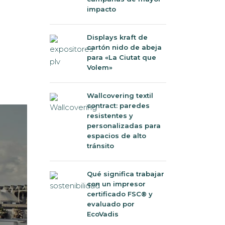
impacto
Displays kraft de
cartón nido de abeja
para «La Ciutat que
Volem»
Wallcovering textil
contract: paredes
resistentes y
personalizadas para
espacios de alto
tránsito
Qué significa trabajar
con un impresor
certificado FSC® y
evaluado por
EcoVadis