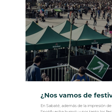
Sabaté
MARTES, 16 ABRIL 2019
/
PUBLISHED IN
IMP
¿Nos vamos de festiv
En Sabaté, además de la impresión de 
Spotify echa humo!- y por tanto los fes