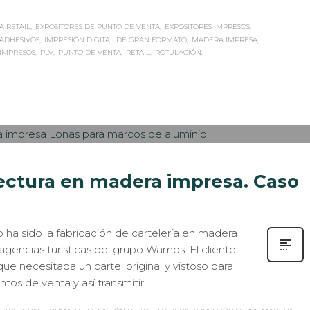
A RETAIL
EXPOSITORES DE PUNTO DE VENTA
EXPOSITORES IMPRESOS
 ADHESIVOS
IMPRESIÓN DIGITAL DE GRAN FORMATO
MADERA IMPRESA
IMPRESOS
PLV
PUNTO DE VENTA
RETAIL
ROTULACIÓN
PRESIÓN ECOLÓGICA
,
ROTULACIÓN / SEÑALIZACIÓN
0
lectura en madera impresa. Caso
 ha sido la fabricación de cartelería en madera
 agencias turísticas del grupo Wamos. El cliente
e necesitaba un cartel original y vistoso para
ntos de venta y así transmitir