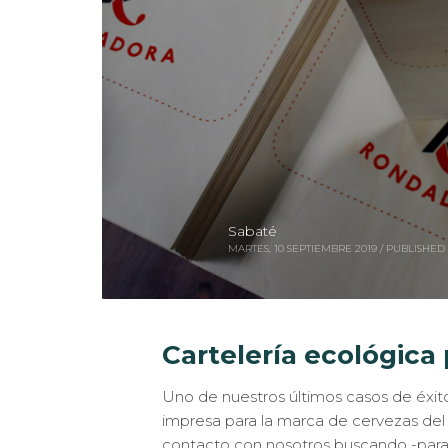
Sabaté
MARTES, 10 SEPTIEMBRE 2019
/
PUBLISHED 
Cartelería ecológica
Uno de nuestros últimos casos de éxito
impresa para la marca de cervezas del
contacto con nosotros buscando -para