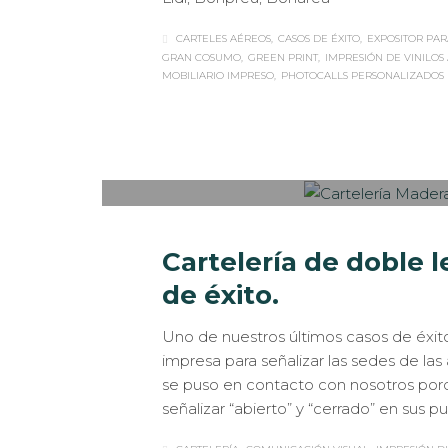
CARTELES AÉREOS
CASOS DE ÉXITO
EXPOSITOR PAR
GRAN COSUMO
GREEN PRINT
IMPRESIÓN DE VINILOS
MOBILIARIO IMPRESO
PHOTOCALLS PERSONALIZADOS 
Sabaté
MARTES, 15 ENERO 2019
/
PUBLISHED IN
IM
Cartelería de doble 
de éxito.
Uno de nuestros últimos casos de éxito
impresa para señalizar las sedes de las
se puso en contacto con nosotros porqu
señalizar “abierto” y “cerrado” en sus pu