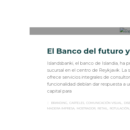
Sabaté
LUNES, 25 DICIEMBRE 2017
/
PUBLISHED IN
El Banco del futuro y
Islandsbanki, el banco de Islandia, ha
sucursal en el centro de Reykjavik. La 
ofrece servicios integrales de consultor
funcionalidad debían dar respuesta a un
capital para
BRANDING
CARTELES
COMUNICACIÓN VISUAL
DIS
MADERA IMPRESA
MOSTRADOR
RETAIL
ROTULACIÓN
Sabaté