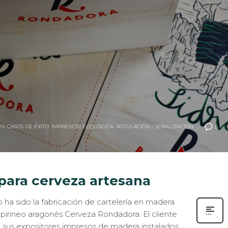
IN
CASOS DE ÉXITO
,
IMPRESIÓN ECOLÓGICA
,
ROTULACIÓN / SEÑALIZACIÓN
0
 para cerveza artesana
 ha sido la fabricación de cartelería en madera
 pirineo aragonés Cerveza Rondadora. El cliente
 sus expositores impresos de madera instalados