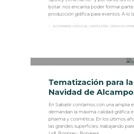
botar: nos encanta poder formar parte
producción gráfica para eventos. A lo
ALFOMBRAS VINÍLICAS
CARTELERÍA
DISPLAYS IMPR
Sabaté
MARTES, 29 ENERO 2019
/
PUBLISHED IN
CA
MERCHANDISING
Tematización para l
Navidad de Alcampo.
En Sabaté contamos con una amplia ex
demandan la máxima calidad gráfica e
pharma y cosmética. En los últimos año
las grandes superficies, trabajando 
Lidl, Bonpreu, Bonarea