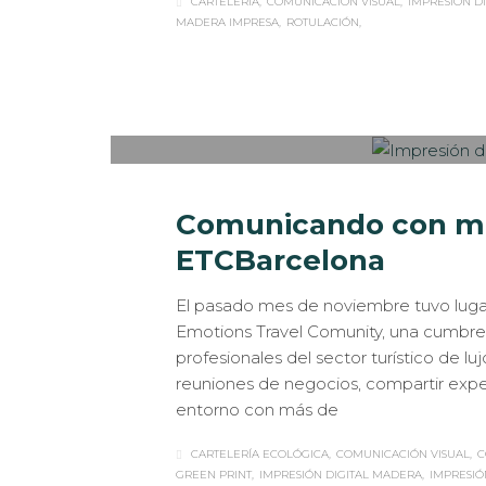
CARTELERÍA
COMUNICACIÓN VISUAL
IMPRESIÓN D
MADERA IMPRESA
ROTULACIÓN
Sabaté
MARTES, 27 MARZO 2018
/
PUBLISHED IN
C
ROTULACIÓN / SEÑALIZACIÓN
Comunicando con ma
ETCBarcelona
El pasado mes de noviembre tuvo luga
Emotions Travel Comunity, una cumbre i
profesionales del sector turístico de lu
reuniones de negocios, compartir expe
entorno con más de
CARTELERÍA ECOLÓGICA
COMUNICACIÓN VISUAL
C
GREEN PRINT
IMPRESIÓN DIGITAL MADERA
IMPRESIÓN