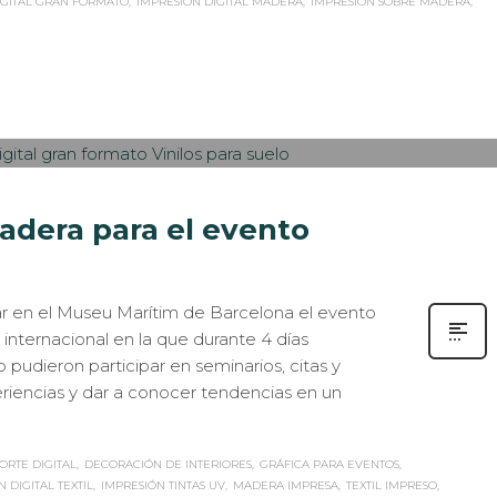
IGITAL GRAN FORMATO
IMPRESIÓN DIGITAL MADERA
IMPRESIÓN SOBRE MADERA
ASOS DE ÉXITO
,
EVENTOS CORPORATIVOS
,
IMPRESIÓN ECOLÓGICA
,
0
dera para el evento
r en el Museu Marítim de Barcelona el evento
nternacional en la que durante 4 días
jo pudieron participar en seminarios, citas y
riencias y dar a conocer tendencias en un
ORTE DIGITAL
DECORACIÓN DE INTERIORES
GRÁFICA PARA EVENTOS
 DIGITAL TEXTIL
IMPRESIÓN TINTAS UV
MADERA IMPRESA
TEXTIL IMPRESO