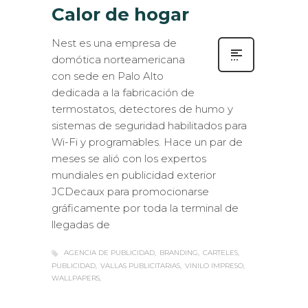
Calor de hogar
Nest es una empresa de
domótica norteamericana
con sede en Palo Alto
dedicada a la fabricación de
termostatos, detectores de humo y
sistemas de seguridad habilitados para
Wi-Fi y programables. Hace un par de
meses se alió con los expertos
mundiales en publicidad exterior
JCDecaux para promocionarse
gráficamente por toda la terminal de
llegadas de
AGENCIA DE PUBLICIDAD
BRANDING
CARTELES
PUBLICIDAD
VALLAS PUBLICITARIAS
VINILO IMPRESO
WALLPAPERS