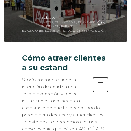
Sabaté
MARTES, 03 MAYO 2016
/
PUBLISHED
0
IN
ESTANDS / EVENTS
,
EXPOSICIONES
,
LOGÍSTICA
,
ROTULACIÓN / SEÑALIZACIÓN
Cómo atraer clientes
a su estand
Si próximamente tiene la
intención de acudir a una
feria o exposición y desea
instalar un estand, necesita
asegurarse de que ha hecho todo lo
posible para destacar y atraer clientes.
En este post le ofrecemos algunos
consejos para que así sea. ASEGÚRESE