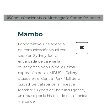
Sabaté
MIÉRCOLES, 13 ABRIL 2016
/
0
PUBLISHED IN
ESTANDS / EVENTS
,
MUSEOGRAFÍA
,
ROTULACIÓN / SEÑALIZACIÓN
Mambo
Loopcreative, una agencia
de comunicación visual con
sede en Sydney, fue la
encargada de diseñar la
museografía pop-up de la última
exposición de la aMBUSH Gallery,
situada en el Central Park Mall de la
ciudad. Se trataba de la muestra
Mambo: 30 years of Shelf-Indulgence,
un repaso por la historia de esta icónica
marca de