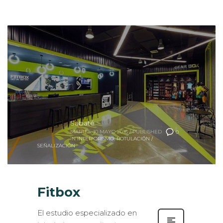
Sabaté
MARTES, 10 MAYO 2016
/
PUBLISHED
0
IN
INTERIORISMO
,
ROTULACIÓN /
SEÑALIZACIÓN
Fitbox
El estudio especializado en