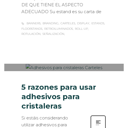
DE QUE TIENE EL ASPECTO
ADECUADO Su estand es su carta de
BANNERS
BRANDING
CARTELES
DISPLAY
ESTANDS
FLOORSTANDS
RETROILUMINADOS
ROLL-UP
ROTULACIÓN
SEÑALIZACIÓN
Sabaté
MARTES, 26 ABRIL 2016
/
PUBLISHED
0
IN
ROTULACIÓN / SEÑALIZACIÓN
5 razones para usar
adhesivos para
cristaleras
Si estáis considerando
utilizar adhesivos para