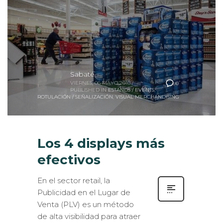
Sabaté
VIERNES, 06 MAYO 2016
/
0
PUBLISHED IN
ESTANDS / EVENTS
,
ROTULACIÓN / SEÑALIZACIÓN
,
VISUAL MERCHANDISING
Los 4 displays más
efectivos
En el sector retail, la
Publicidad en el Lugar de
Venta (PLV) es un método
de alta visibilidad para atraer