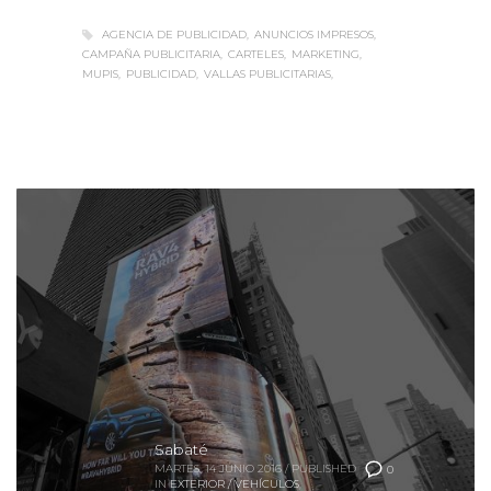
AGENCIA DE PUBLICIDAD
ANUNCIOS IMPRESOS
CAMPAÑA PUBLICITARIA
CARTELES
MARKETING
MUPIS
PUBLICIDAD
VALLAS PUBLICITARIAS
Sabaté
MARTES, 14 JUNIO 2016
/
PUBLISHED
0
IN
EXTERIOR / VEHÍCULOS
,