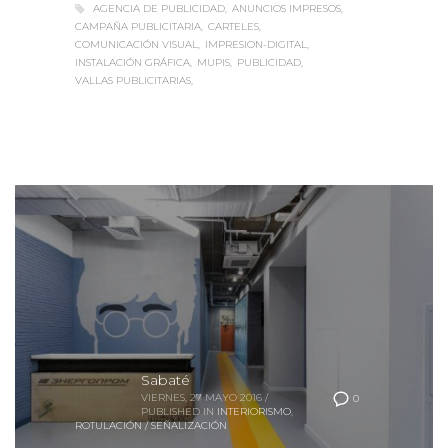
AGENCIA DE PUBLICIDAD
ANUNCIOS IMPRESOS
CAMPAÑA PUBLICITARIA
CARTELES
COMUNICACIÓN VISUAL
IMPRESION-DIGITAL
INSTALACIÓN GRÁFICA
MUPIS
PUBLICIDAD
VALLAS PUBLICITARIAS
Sabaté
VIERNES, 27 MAYO 2016
/
0
PUBLISHED IN
INTERIORISMO
,
ROTULACIÓN / SEÑALIZACIÓN