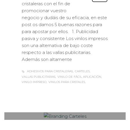
cristaleras con el fin de
promocionar vuestro
negocio y dudáis de su eficacia, en este
post os damos 5 buenas razones para
para apostar por ellos. 1. Publicidad
pasiva y consistente Los vinilos impresos
son una alternativa de bajo coste
respecto a las vallas publicitarias.
Además son altamente
ADHESIVOS PARA CRISTALERAS
CARTELES
VALLAS PUBLICITARIAS
VINILO DE FÁCIL APLICACIÓN
VINILO IMPRESO
VINILOS PARA CRISTALES
Sabaté
VIERNES, 22 ABRIL 2016
/
0
PUBLISHED IN
EXTERIOR /
VEHÍCULOS
,
ROTULACIÓN / SEÑALIZACIÓN