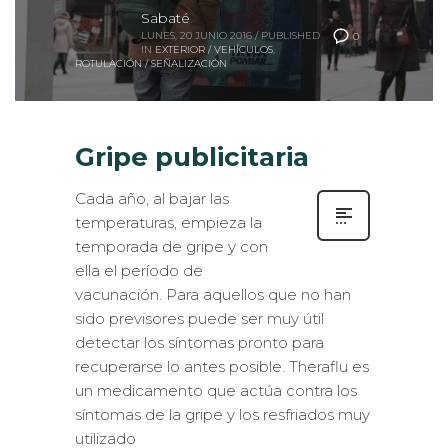
Sabaté
LUNES, 20 JUNIO 2016
/
PUBLISHED
0
IN
EXTERIOR / VEHÍCULOS
,
ROTULACIÓN / SEÑALIZACIÓN
Gripe publicitaria
Cada año, al bajar las
temperaturas, empieza la
temporada de gripe y con
ella el período de
vacunación. Para aquellos que no han
sido previsores puede ser muy útil
detectar los síntomas pronto para
recuperarse lo antes posible. Theraflu es
un medicamento que actúa contra los
síntomas de la gripe y los resfriados muy
utilizado