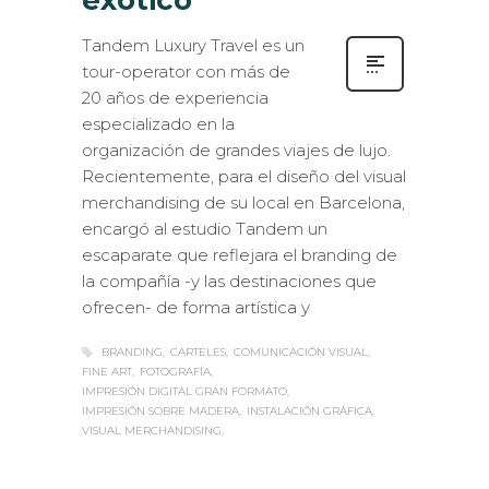
exótico
Tandem Luxury Travel es un
tour-operator con más de
20 años de experiencia
especializado en la
organización de grandes viajes de lujo.
Recientemente, para el diseño del visual
merchandising de su local en Barcelona,
encargó al estudio Tandem un
escaparate que reflejara el branding de
la compañía -y las destinaciones que
ofrecen- de forma artística y
BRANDING
CARTELES
COMUNICACIÓN VISUAL
FINE ART
FOTOGRAFÍA
IMPRESIÓN DIGITAL GRAN FORMATO
IMPRESIÓN SOBRE MADERA
INSTALACIÓN GRÁFICA
VISUAL MERCHANDISING