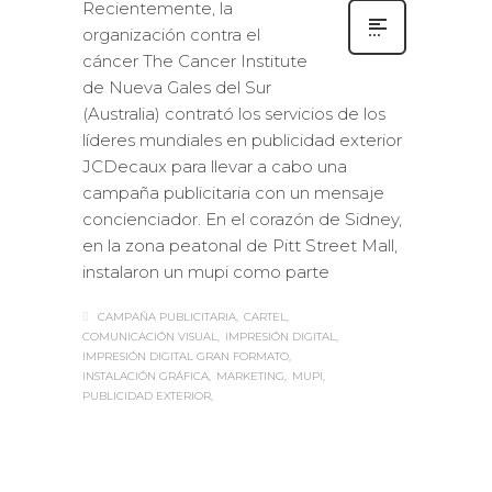
Recientemente, la
organización contra el
cáncer The Cancer Institute
de Nueva Gales del Sur
(Australia) contrató los servicios de los
líderes mundiales en publicidad exterior
JCDecaux para llevar a cabo una
campaña publicitaria con un mensaje
concienciador. En el corazón de Sidney,
en la zona peatonal de Pitt Street Mall,
instalaron un mupi como parte
CAMPAÑA PUBLICITARIA
CARTEL
COMUNICACIÓN VISUAL
IMPRESIÓN DIGITAL
IMPRESIÓN DIGITAL GRAN FORMATO
INSTALACIÓN GRÁFICA
MARKETING
MUPI
PUBLICIDAD EXTERIOR
Sabaté
MARTES, 19 JULIO 2016
/
PUBLISHED
0
IN
DISEÑO GRÁFICO
,
EXTERIOR /