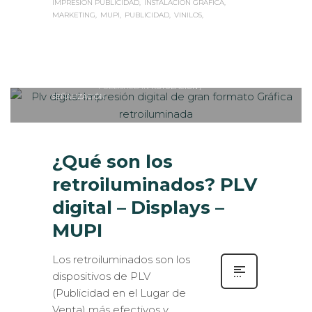
IMPRESIÓN PUBLICIDAD
INSTALACIÓN GRÁFICA
MARKETING
MUPI
PUBLICIDAD
VINILOS
Sabaté
MIÉRCOLES, 15 ABRIL 2015
/
0
PUBLISHED IN
ROTULACIÓN /
SEÑALIZACIÓN
¿Qué son los
retroiluminados? PLV
digital – Displays –
MUPI
Los retroiluminados son los
dispositivos de PLV
(Publicidad en el Lugar de
Venta) más efectivos y