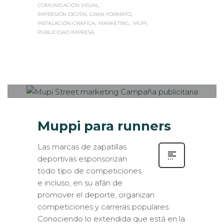
COMUNICACIÓN VISUAL
IMPRESIÓN DIGITAL GRAN FORMATO
INSTALACIÓN GRÁFICA
MARKETING
MUPI
PUBLICIDAD IMPRESA
Sabaté
LUNES, 28 MARZO 2016
/
PUBLISHED
0
IN
EXTERIOR / VEHÍCULOS
,
ROTULACIÓN / SEÑALIZACIÓN
Muppi para runners
Las marcas de zapatillas
deportivas esponsorizan
todo tipo de competiciones
e incluso, en su afán de
promover el deporte, organizan
competiciones y carreras populares.
Conociendo lo extendida que está en la