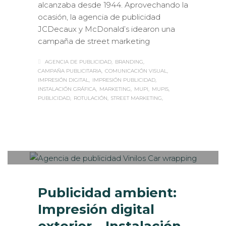
alcanzaba desde 1944. Aprovechando la
ocasión, la agencia de publicidad
JCDecaux y McDonald’s idearon una
campaña de street marketing
AGENCIA DE PUBLICIDAD
BRANDING
CAMPAÑA PUBLICITARIA
COMUNICACIÓN VISUAL
IMPRESIÓN DIGITAL
IMPRESIÓN PUBLICIDAD
INSTALACIÓN GRÁFICA
MARKETING
MUPI
MUPIS
PUBLICIDAD
ROTULACIÓN
STREET MARKETING
Sabaté
MARTES, 19 MAYO 2015
/
PUBLISHED
0
IN
ROTULACIÓN / SEÑALIZACIÓN
Publicidad ambient:
Impresión digital
exterior – Instalación