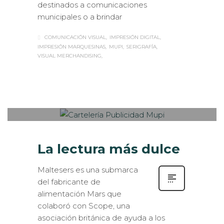
destinados a comunicaciones
municipales o a brindar
COMUNICACIÓN VISUAL
IMPRESIÓN DIGITAL
IMPRESIÓN MARQUESINAS
MUPI
SERIGRAFÍA
VISUAL MERCHANDISING
Sabaté
MIÉRCOLES, 15 MARZO 2017
/
0
PUBLISHED IN
EXTERIOR /
VEHÍCULOS
,
ROTULACIÓN / SEÑALIZACIÓN
La lectura más dulce
Maltesers es una submarca
del fabricante de
alimentación Mars que
colaboró con Scope, una
asociación británica de ayuda a los