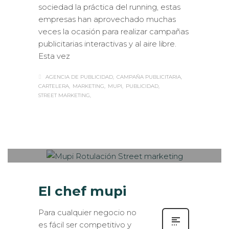
sociedad la práctica del running, estas
empresas han aprovechado muchas
veces la ocasión para realizar campañas
publicitarias interactivas y al aire libre.
Esta vez
AGENCIA DE PUBLICIDAD
CAMPAÑA PUBLICITARIA
CARTELERA
MARKETING
MUPI
PUBLICIDAD
STREET MARKETING
Sabaté
LUNES, 07 DICIEMBRE 2015
/
0
PUBLISHED IN
EXTERIOR /
VEHÍCULOS
,
LOGÍSTICA
,
ROTULACIÓN / SEÑALIZACIÓN
El chef mupi
Para cualquier negocio no
es fácil ser competitivo y