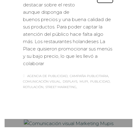
destacar sobre el resto
aunque disponga de
buenos precios y una buena calidad de
sus productos. Para poder captar la
atención del público hace falta algo
más. Los restaurantes holandeses La
Place quisieron promocionar sus menús
y su bajo precio, lo que les llevó a
colaborar
AGENCIA DE PUBLICIDAD
CAMPAÑA PUBLICITARIA
COMUNICACIÓN VISUAL
DISPLAYS
MUPI
PUBLICIDAD
ROTULACIÓN
STREET MARKETING
Sabaté
LUNES, 10 AGOSTO 2015
/
PUBLISHED
0
IN
EXTERIOR / VEHÍCULOS
,
ROTULACIÓN / SEÑALIZACIÓN