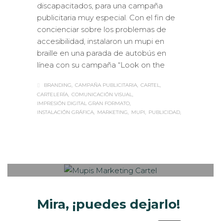
discapacitados, para una campaña
publicitaria muy especial. Con el fin de
concienciar sobre los problemas de
accesibilidad, instalaron un mupi en
braille en una parada de autobús en
línea con su campaña “Look on the
BRANDING
CAMPAÑA PUBLICITARIA
CARTEL
CARTELERÍA
COMUNICACIÓN VISUAL
IMPRESIÓN DIGITAL GRAN FORMATO
INSTALACIÓN GRÁFICA
MARKETING
MUPI
PUBLICIDAD
Sabaté
VIERNES, 16 SEPTIEMBRE 2016
/
0
PUBLISHED IN
EXTERIOR /
VEHÍCULOS
,
ROTULACIÓN / SEÑALIZACIÓN
Mira, ¡puedes dejarlo!