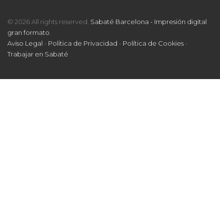
© 2026 All rights reserved.
Sabaté Barcelona - Impresión digital
gran formato
.
Aviso Legal
-
Política de Privacidad
-
Política de Cookies
-
Trabajar en Sabaté