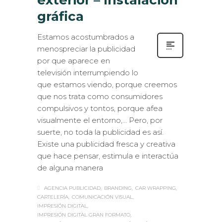
gráfica
Estamos acostumbrados a
menospreciar la publicidad
por que aparece en
televisión interrumpiendo lo
que estamos viendo, porque creemos
que nos trata como consumidores
compulsivos y tontos, porque afea
visualmente el entorno,… Pero, por
suerte, no toda la publicidad es así.
Existe una publicidad fresca y creativa
que hace pensar, estimula e interactúa
de alguna manera
AGENCIA PUBLICIDAD
BRANDING
CAR WRAPPING
CARTELERÍA
COMUNICACIÓN VISUAL
IMPRESIÓN DIGITAL
IMPRESIÓN DIGITAL GRAN FORMATO