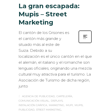
La gran escapada:
Mupis – Street
Marketing
El cantón de los Grisones es
el cantón más grande y
situado más al este de
Suiza. Debido a su
localización es el único cantón en el que
el alemán, el italiano y el romanche son
lenguas oficiales, originando una mezcla
cultural muy atractiva para el turismo. La
Asociación de Turismo de dicha región,
junto
AGENCIA DE PUBLICIDAD
CARTELERÍA
COMUNICACIÓN VISUAL
DISPLAYS
INSTALACIÓN GRÁFICA
MARKETING
MUPI
MUPIS
PUBLICIDAD
STREET MARKETING