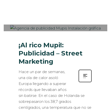
Sabaté
LUNES, 27 JULIO 2015
/
PUBLISHED
0
IN
EXTERIOR / VEHÍCULOS
,
ROTULACIÓN / SEÑALIZACIÓN
¡Al rico Mupi!:
Publicidad – Street
Marketing
Hace un par de semanas,
una ola de calor asoló
Europa llegando a superar
récords que llevaban años
sin batirse. En el caso de Holanda se
sobrepasaron los 38,7 grados
centígrados, una temperatura que no se