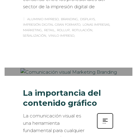
sector de la impresión digital de
ALUMINIO IMPRESO
BRANDING
DISPLAYS
IMPRESIÓN DIGITAL GRAN FORMATO
LONAS IMPRESAS
MARKETING
RETAIL
ROLLUP
ROTULACIÓN
SEÑALIZACIÓN
VINILO IMPRESO
Sabaté
MIÉRCOLES, 29 JUNIO 2016
/
0
PUBLISHED IN
MUSEOGRAFÍA
,
ROTULACIÓN / SEÑALIZACIÓN
,
VISUAL MERCHANDISING
La importancia del
contenido gráfico
La comunicación visual es
una herramienta
fundamental para cualquier