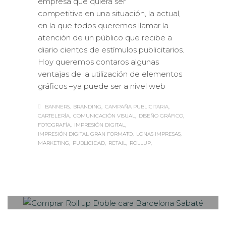
empresa que quiera ser
competitiva en una situación, la actual,
en la que todos queremos llamar la
atención de un público que recibe a
diario cientos de estímulos publicitarios.
Hoy queremos contaros algunas
ventajas de la utilización de elementos
gráficos –ya puede ser a nivel web
BANNERS
BRANDING
CAMPAÑA PUBLICITARIA
CARTELERÍA
COMUNICACIÓN VISUAL
DISEÑO GRÁFICO
FOTOGRAFÍA
IMPRESIÓN DIGITAL
IMPRESIÓN DIGITAL GRAN FORMATO
LONAS IMPRESAS
MARKETING
PUBLICIDAD
RETAIL
ROLLUP
Sabaté
LUNES, 13 JUNIO 2016
/
PUBLISHED
0
IN
ESTANDS / EVENTS
,
ROTULACIÓN /
SEÑALIZACIÓN