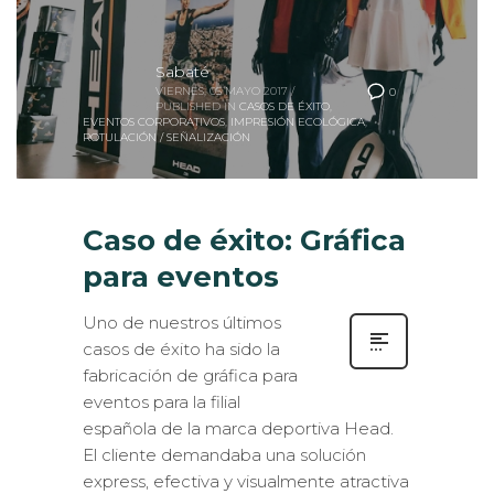
Sabaté
VIERNES, 05 MAYO 2017
/
0
PUBLISHED IN
CASOS DE ÉXITO
,
EVENTOS CORPORATIVOS
,
IMPRESIÓN ECOLÓGICA
,
ROTULACIÓN / SEÑALIZACIÓN
Caso de éxito: Gráfica
para eventos
Uno de nuestros últimos
casos de éxito ha sido la
fabricación de gráfica para
eventos para la filial
española de la marca deportiva Head.
El cliente demandaba una solución
express, efectiva y visualmente atractiva