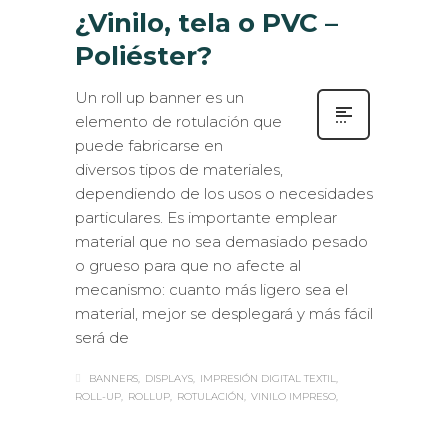
¿Vinilo, tela o PVC –
Poliéster?
Un roll up banner es un
elemento de rotulación que
puede fabricarse en
diversos tipos de materiales,
dependiendo de los usos o necesidades
particulares. Es importante emplear
material que no sea demasiado pesado
o grueso para que no afecte al
mecanismo: cuanto más ligero sea el
material, mejor se desplegará y más fácil
será de
BANNERS
DISPLAYS
IMPRESIÓN DIGITAL TEXTIL
ROLL-UP
ROLLUP
ROTULACIÓN
VINILO IMPRESO
Sabaté
MIÉRCOLES, 25 MAYO 2016
/