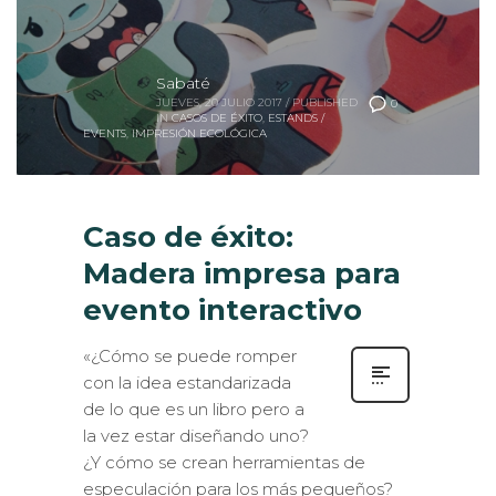
Sabaté
JUEVES, 20 JULIO 2017
/
PUBLISHED
0
IN
CASOS DE ÉXITO
,
ESTANDS /
EVENTS
,
IMPRESIÓN ECOLÓGICA
Caso de éxito:
Madera impresa para
evento interactivo
«¿Cómo se puede romper
con la idea estandarizada
de lo que es un libro pero a
la vez estar diseñando uno?
¿Y cómo se crean herramientas de
especulación para los más pequeños?