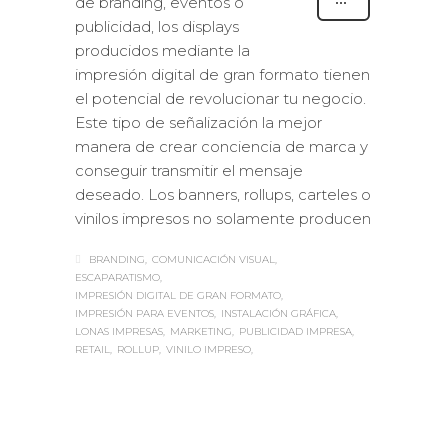
de branding, eventos o
publicidad, los displays
producidos mediante la
impresión digital de gran formato tienen
el potencial de revolucionar tu negocio.
Este tipo de señalización la mejor
manera de crear conciencia de marca y
conseguir transmitir el mensaje
deseado. Los banners, rollups, carteles o
vinilos impresos no solamente producen
BRANDING
COMUNICACIÓN VISUAL
ESCAPARATISMO
IMPRESIÓN DIGITAL DE GRAN FORMATO
IMPRESIÓN PARA EVENTOS
INSTALACIÓN GRÁFICA
LONAS IMPRESAS
MARKETING
PUBLICIDAD IMPRESA
RETAIL
ROLLUP
VINILO IMPRESO
Sabaté
LUNES, 19 SEPTIEMBRE 2016
/
0
PUBLISHED IN
ROTULACIÓN /
SEÑALIZACIÓN
,
VISUAL MERCHANDISING