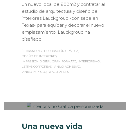
un nuevo local de 800m2 y contratar al
estudio de arquitectura y diseño de
interiores Lauckgroup -con sede en
Texas- para equipar y decorar el nuevo
emplazamiento. Lauckgroup ha
diseñado
BRANDING
DECORACIÓN GRÁFICA
DISEÑO DE INTERIORES
IMPRESIÓN DIGITAL GRAN FORMATO
INTERIORISMO
LETRAS CORPÓREAS
VINILO ADHESIVO
VINILO IMPRESO
WALLPAPERS
Sabaté
MARTES, 26 SEPTIEMBRE 2017
/
0
PUBLISHED IN
INTERIORISMO
,
ROTULACIÓN / SEÑALIZACIÓN
Una nueva vida