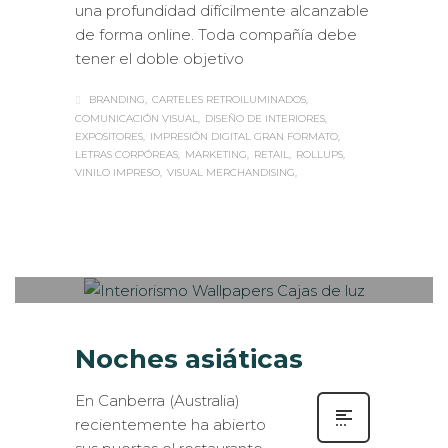
una profundidad difícilmente alcanzable
de forma online. Toda compañía debe
tener el doble objetivo
BRANDING
CARTELES RETROILUMINADOS
COMUNICACIÓN VISUAL
DISEÑO DE INTERIORES
EXPOSITORES
IMPRESIÓN DIGITAL GRAN FORMATO
LETRAS CORPÓREAS
MARKETING
RETAIL
ROLLUPS
VINILO IMPRESO
VISUAL MERCHANDISING
Sabaté
LUNES, 07 AGOSTO 2017
/
0
PUBLISHED IN
INTERIORISMO
,
ROTULACIÓN / SEÑALIZACIÓN
Noches asiáticas
En Canberra (Australia)
recientemente ha abierto