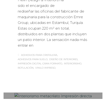
sido el encargado de
rediseñar las oficinas del fabricante de
maquinaria para la construcción Emre
Group, ubicadas en Estambul, Turquía.
Estas ocupan 220 m² en total,
distribuidos en dos plantas que incluyen
un patio interior. La sensación nada más
entrar en
ADHESIVOS PARA CRISTALERA
ADHESIVOS PARA SUELO
DISEÑO DE INTERIORES
IMPRESIÓN DIGITAL GRAN FORMATO
INTERIORISMO
ROTULACIÓN
VINILO IMPRESO
Sabaté
MARTES, 03 OCTUBRE 2017
/
0
PUBLISHED IN
FOTOGRAFÍA
,
IMPRESIÓN ECOLÓGICA
,
INTERIORISMO
,
ROTULACIÓN /
SEÑALIZACIÓN