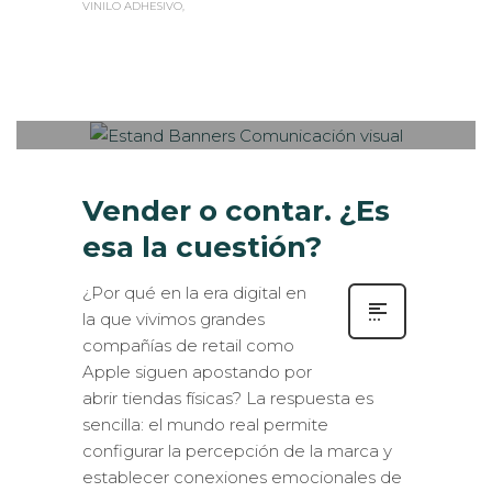
VINILO ADHESIVO
Sabaté
LUNES, 21 AGOSTO 2017
/
PUBLISHED
0
IN
INTERIORISMO
,
ROTULACIÓN /
SEÑALIZACIÓN
,
VISUAL MERCHANDISING
Vender o contar. ¿Es
esa la cuestión?
¿Por qué en la era digital en
la que vivimos grandes
compañías de retail como
Apple siguen apostando por
abrir tiendas físicas? La respuesta es
sencilla: el mundo real permite
configurar la percepción de la marca y
establecer conexiones emocionales de