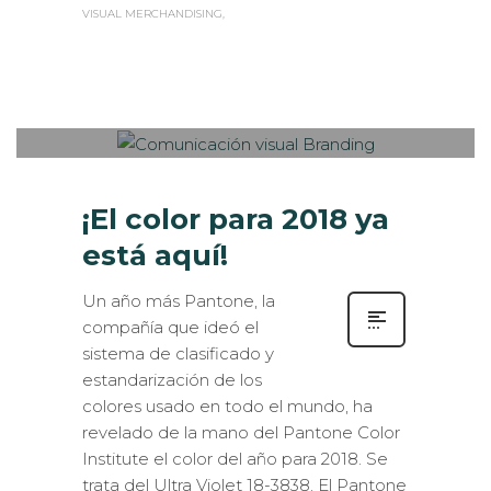
VISUAL MERCHANDISING
Sabaté
LUNES, 18 DICIEMBRE 2017
/
0
PUBLISHED IN
DISEÑO GRÁFICO
,
INTERIORISMO
,
VISUAL MERCHANDISING
¡El color para 2018 ya
está aquí!
Un año más Pantone, la
compañía que ideó el
sistema de clasificado y
estandarización de los
colores usado en todo el mundo, ha
revelado de la mano del Pantone Color
Institute el color del año para 2018. Se
trata del Ultra Violet 18-3838. El Pantone