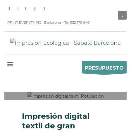
PRINT EVERYTHING | Barcelona - Tel. 932 179 640
PRESUPUESTO
Sabaté
MARTES, 19 DICIEMBRE 2017
/
0
PUBLISHED IN
IMPRESIÓN
ECOLÓGICA
,
INTERIORISMO
,
ROTULACIÓN /
SEÑALIZACIÓN
,
VISUAL MERCHANDISING
Impresión digital
textil de gran