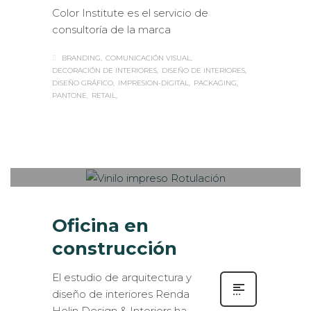
Color Institute es el servicio de
consultoría de la marca
BRANDING
COMUNICACIÓN VISUAL
DECORACIÓN DE INTERIORES
DISEÑO DE INTERIORES
DISEÑO GRÁFICO
IMPRESION-DIGITAL
PACKAGING
PANTONE
RETAIL
Sabaté
LUNES, 11 DICIEMBRE 2017
/
0
PUBLISHED IN
INTERIORISMO
,
ROTULACIÓN / SEÑALIZACIÓN
Oficina en
construcción
El estudio de arquitectura y
diseño de interiores Renda
Helin Design & Interiors ha