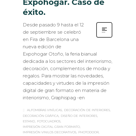
Expohogar. Caso de
éxito.
Desde pasado 9 hasta el 12
de septiembre se celebró
en Fira de Barcelona una
nueva edición de
Expohogar Otoño, la feria bianual
dedicada a los sectores del interiorismo,
decoración, complementos de moda y
regalos. Para mostrar las novedades,
capacidades y virtudes de la impresión
digital de gran formato en materia de
interiorismo, Graphispag -en
ALFOMBRAS VINÍLICAS
DECORACIÓN DE INTERIORES
DECORACIÓN GRÁFICA
DISEÑO DE INTERIORES
ESTAND
FOTOCUADROS
IMPRESIÓN DIGITAL GRAN FORMATO
IMPRESIÓN VINILOS DECORATIVOS
PHOTODOOR