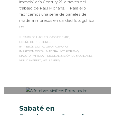
immobiliaria Century 21, a través del
trabajo de Raúl Morlans. Para ello
fabricamos una serie de paneles de
madera impresos en calidad fotográfica
en
CAJAS DE LUZ LED
CASO DE ÉXITO
DISEÑO DE INTERIORES
IMPRESIÓN DIGITAL GRAN FORMATO
IMPRESIÓN DIGITAL MADERA
INTERIORISMO
MADERA IMPRESA
PERSONALIZACIÓN DE MOBILIARIO
VINILO IMPRESO
WALLPAPER
Sabaté
JUEVES, 14 SEPTIEMBRE 2017
/
0
PUBLISHED IN
CASOS DE ÉXITO
,
ESTANDS / EVENTS
,
IMPRESIÓN ECOLÓGICA
,
INTERIORISMO
,
ROTULACIÓN / SEÑALIZACIÓN
,
VISUAL
MERCHANDISING
Sabaté en