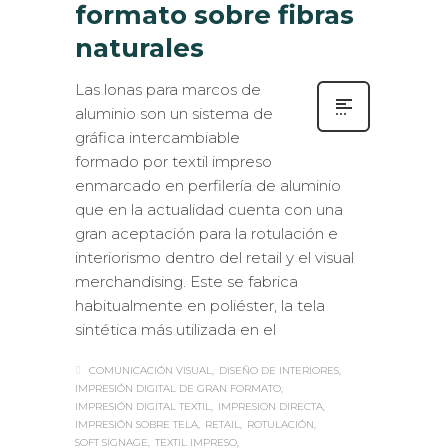
formato sobre fibras
naturales
Las lonas para marcos de
aluminio son un sistema de
gráfica intercambiable
formado por textil impreso
enmarcado en perfilería de aluminio
que en la actualidad cuenta con una
gran aceptación para la rotulación e
interiorismo dentro del retail y el visual
merchandising. Este se fabrica
habitualmente en poliéster, la tela
sintética más utilizada en el
COMUNICACIÓN VISUAL
DISEÑO DE INTERIORES
IMPRESIÓN DIGITAL DE GRAN FORMATO
IMPRESIÓN DIGITAL TEXTIL
IMPRESION DIRECTA
IMPRESIÓN SOBRE TELA
RETAIL
ROTULACIÓN
SOFT SIGNAGE
TEXTIL IMPRESO