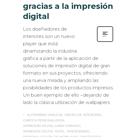
gracias a la impresión
digital
Los diseñadores de
interiores son un nuevo
player que está
dinamizando la industria
gráfica a partir de la aplicación de
soluciones de impresión digital de gran
formato en sus proyectos, ofreciendo
una nueva mirada y ampliando las
posibilidades de los productos impresos.
Un buen ejemplo de ello –dejando de
lado la clásica utilización de wallpapers
ALFOMBRAS VINÍLICAS
DISEÑO DE INTERIORES
GRÁFICA PERSONALIZADA
IMPRESIÓN DIGITAL GRAN FORMATO
IMPRESIÓN DIGITAL TEXTIL
INTERIORISMO
PERSONALIZACIÓN DE MOBILIARIO
PHOTODOOR