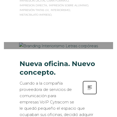
IMPRESIÓN DIGITAL GRAN FORMATO
IMPRESION DIRECTA
IMPRESIÓN SOBRE ALUMINIO
IMPRESIÓN TINTAS UV
INTERIORISMO
METACRILATO IMPRESO
Sabaté
LUNES, 02 OCTUBRE 2017
/
0
PUBLISHED IN
INTERIORISMO
,
ROTULACIÓN / SEÑALIZACIÓN
Nueva oficina. Nuevo
concepto.
Cuando a la compañía
proveedora de servicios de
comunicación para
empresas VoIP Cytracom se
le quedó pequeño el espacio que
ocupaban sus oficinas, decidió adquirir