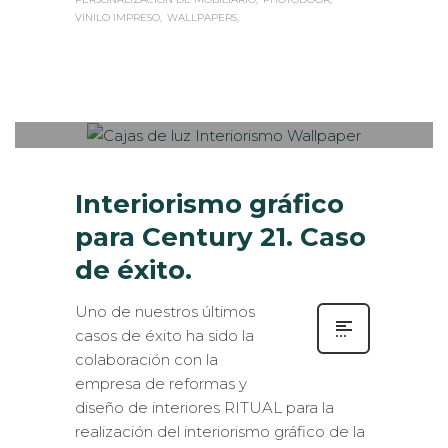
VINILO IMPRESO
WALLPAPERS
Sabaté
JUEVES, 21 SEPTIEMBRE 2017
/
0
PUBLISHED IN
CASOS DE ÉXITO
,
INTERIORISMO
,
ROTULACIÓN / SEÑALIZACIÓN
Interiorismo gráfico
para Century 21. Caso
de éxito.
Uno de nuestros últimos
casos de éxito ha sido la
colaboración con la
empresa de reformas y
diseño de interiores RITUAL para la
realización del interiorismo gráfico de la