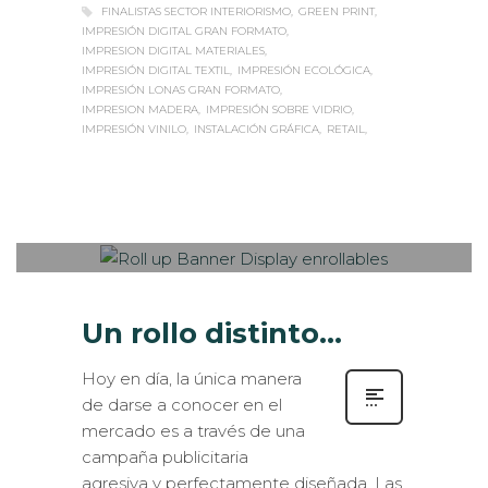
FINALISTAS SECTOR INTERIORISMO
GREEN PRINT
IMPRESIÓN DIGITAL GRAN FORMATO
IMPRESION DIGITAL MATERIALES
IMPRESIÓN DIGITAL TEXTIL
IMPRESIÓN ECOLÓGICA
IMPRESIÓN LONAS GRAN FORMATO
IMPRESION MADERA
IMPRESIÓN SOBRE VIDRIO
IMPRESIÓN VINILO
INSTALACIÓN GRÁFICA
RETAIL
Sabaté
JUEVES, 30 OCTUBRE 2014
/
0
PUBLISHED IN
ESTANDS / EVENTS
,
EXTERIOR / VEHÍCULOS
,
ROTULACIÓN / SEÑALIZACIÓN
,
VISUAL MERCHANDISING
Un rollo distinto…
Hoy en día, la única manera
de darse a conocer en el
mercado es a través de una
campaña publicitaria
agresiva y perfectamente diseñada. Las