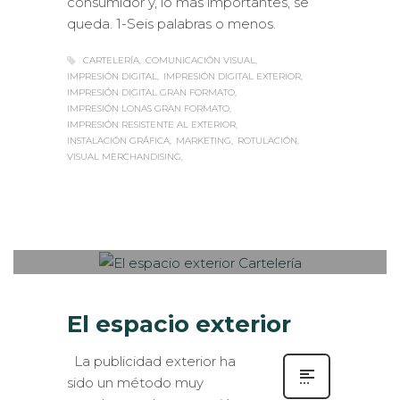
consumidor y, lo más importantes, se
queda. 1-Seis palabras o menos.
CARTELERÍA
COMUNICACIÓN VISUAL
IMPRESIÓN DIGITAL
IMPRESIÓN DIGITAL EXTERIOR
IMPRESIÓN DIGITAL GRAN FORMATO
IMPRESIÓN LONAS GRAN FORMATO
IMPRESIÓN RESISTENTE AL EXTERIOR
INSTALACIÓN GRÁFICA
MARKETING
ROTULACIÓN
VISUAL MERCHANDISING
Sabaté
VIERNES, 14 NOVIEMBRE 2014
/
0
PUBLISHED IN
EXTERIOR /
VEHÍCULOS
,
ROTULACIÓN / SEÑALIZACIÓN
,
VISUAL
MERCHANDISING
El espacio exterior
La publicidad exterior ha
sido un método muy