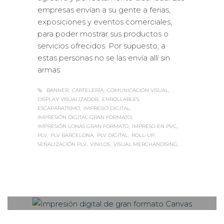
empresas envían a su gente a ferias,
exposiciones y eventos comerciales,
para poder mostrar sus productos o
servicios ofrecidos. Por supuesto, a
estas personas no se las envía allí sin
armas.
BANNER
CARTELERÍA
COMUNICACIÓN VISUAL
DISPLAY VISUALIZADOR
ENROLLABLES
ESCAPARATISMO
IMPRESIÓ DIGITAL
IMPRESIÓN DIGITAL GRAN FORMATO
IMPRESIÓN LONAS GRAN FORMATO
IMPRESO EN PVC
PLV
PLV BARCELONA
PLV DIGITAL
ROLL-UP
SEÑALIZACIÓN PLV
VINILOS
VISUAL MERCHANDISING
Sabaté
LUNES, 27 OCTUBRE 2014
/
0
PUBLISHED IN
EXTERIOR /
VEHÍCULOS
,
ROTULACIÓN / SEÑALIZACIÓN