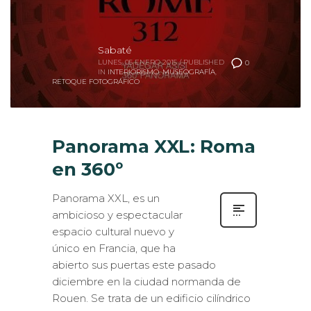
Sabaté
LUNES, 05 ENERO 2015
/
PUBLISHED
0
IN
INTERIORISMO
,
MUSEOGRAFÍA
,
RETOQUE FOTOGRÁFICO
Panorama XXL: Roma
en 360º
Panorama XXL, es un
ambicioso y espectacular
espacio cultural nuevo y
único en Francia, que ha
abierto sus puertas este pasado
diciembre en la ciudad normanda de
Rouen. Se trata de un edificio cilíndrico