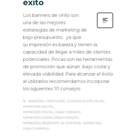
éxito
Los banners de vinilo son
una de las mejores
estrategias de marketing de
bajo presupuesto, ya que
su impresión es barata y tienen la
capacidad de llegar a miles de clientes
potenciales. Pocas son las herramientas
de promoción que aúnan bajo coste y
elevada visibilidad. Para alcanzar el éxito
al utilizarlos recomendamos incorporar
los siguientes 10 consejos
BANNERS
CARTELERÍA
COMUNICACIÓN VISUAL
IMPRESIÓN DIGITAL
IMPRESIÓN DIGITAL GRAN FORMATO
IMPRESIÓN LONAS GRAN FORMATO
IMPRESIÓN RESISTENTE AL EXTERIOR
MARKETING
VINILO IMPRESO