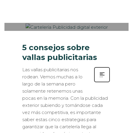
Sabaté
LUNES, 24 NOVIEMBRE 2014
/
0
PUBLISHED IN
EXTERIOR /
VEHÍCULOS
,
ROTULACIÓN / SEÑALIZACIÓN
,
VISUAL
MERCHANDISING
5 consejos sobre
vallas publicitarias
Las vallas publicitarias nos
rodean. Vemos muchas a lo
largo de la semana pero
solamente retenemos unas
pocas en la memoria. Con la publicidad
exterior subiendo y tornándose cada
vez más competitiva, es importante
saber estas cinco estrategias para
garantizar que la cartelería llega al