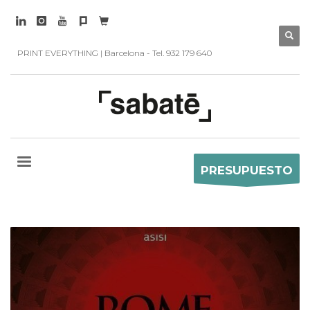
PRINT EVERYTHING | Barcelona - Tel. 932 179 640
PRESUPUESTO