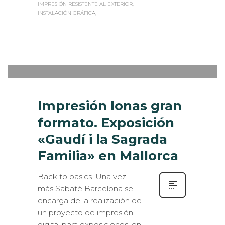
IMPRESIÓN RESISTENTE AL EXTERIOR
INSTALACIÓN GRÁFICA
Sabaté
MIÉRCOLES, 13 AGOSTO 2014
/
0
PUBLISHED IN
MUSEOGRAFÍA
Impresión lonas gran
formato. Exposición
«Gaudí i la Sagrada
Familia» en Mallorca
Back to basics. Una vez
más Sabaté Barcelona se
encarga de la realización de
un proyecto de impresión
digital para exposiciones, en