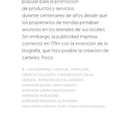
popular para la promoción
de productos y servicios
durante centenares de años desde que
los propietarios de tiendas pintaban
anuncios en los laterales de sus locales.
Sin embargo, la publicidad impresa
comenzó en 1794 con la invención de la
litografía, que hizo posible la creación de
carteles. Poco
CAR WRAPPING
CARTELAS
CARTELERÍA
CARTELES COLGANTES
COMUNICACIÓN VISUAL
DISPLAYS
IMPRESIÓN DIGITAL EXTERIOR
IMPRESIÓN DIGITAL GRAN FORMATO
IMPRESIÓN LONAS GRAN FORMATO
IMPRESIÓN PUBLICIDAD
IMPRESIÓN RESISTENTE AL EXTERIOR
INSTALACIÓN GRÁFICA
MUPI
VISUAL MERCHANDISING
Sabaté
LUNES, 03 NOVIEMBRE 2014
/
0
PUBLISHED IN
IMPRESIÓN