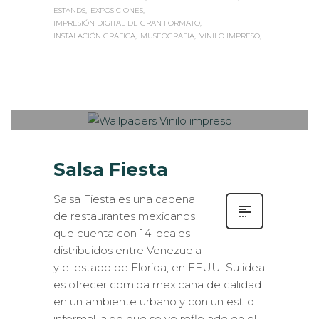
ESTANDS
EXPOSICIONES
IMPRESIÓN DIGITAL DE GRAN FORMATO
INSTALACIÓN GRÁFICA
MUSEOGRAFÍA
VINILO IMPRESO
Sabaté
MARTES, 21 JUNIO 2016
/
PUBLISHED
0
IN
DISEÑO GRÁFICO
,
INTERIORISMO
,
ROTULACIÓN / SEÑALIZACIÓN
Salsa Fiesta
Salsa Fiesta es una cadena
de restaurantes mexicanos
que cuenta con 14 locales
distribuidos entre Venezuela
y el estado de Florida, en EEUU. Su idea
es ofrecer comida mexicana de calidad
en un ambiente urbano y con un estilo
informal, algo que se ve reflejado en el