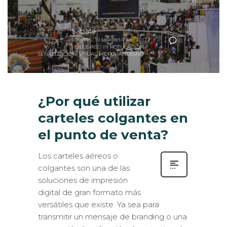
Sabaté
MARTES, 19 SEPTIEMBRE 2017
/
0
PUBLISHED IN
ROTULACIÓN /
SEÑALIZACIÓN
,
VISUAL MERCHANDISING
¿Por qué utilizar
carteles colgantes en
el punto de venta?
Los carteles aéreos o
colgantes son una de las
soluciones de impresión
digital de gran formato más
versátiles que existe. Ya sea para
transmitir un mensaje de branding o una