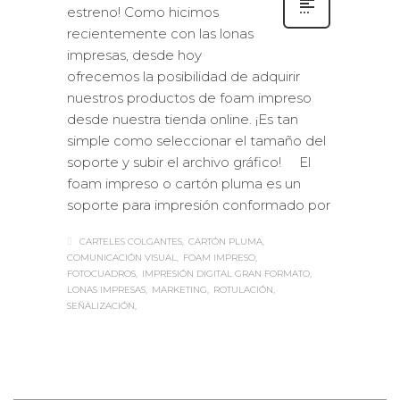
estreno! Como hicimos
recientemente con las lonas
impresas, desde hoy
ofrecemos la posibilidad de adquirir
nuestros productos de foam impreso
desde nuestra tienda online. ¡Es tan
simple como seleccionar el tamaño del
soporte y subir el archivo gráfico! El
foam impreso o cartón pluma es un
soporte para impresión conformado por
CARTELES COLGANTES
CARTÓN PLUMA
COMUNICACIÓN VISUAL
FOAM IMPRESO
FOTOCUADROS
IMPRESIÓN DIGITAL GRAN FORMATO
LONAS IMPRESAS
MARKETING
ROTULACIÓN
SEÑALIZACIÓN
Sabaté
VIERNES, 14 NOVIEMBRE 2014
/
0
PUBLISHED IN
EXTERIOR /
VEHÍCULOS
,
ROTULACIÓN / SEÑALIZACIÓN
,
VISUAL
MERCHANDISING