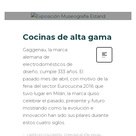
PUBLISHED IN
ESTANDS / EVENTS
,
EXPOSICIONES
,
MUSEOGRAFÍA
,
ROTULACIÓN /
SEÑALIZACIÓN
Cocinas de alta gama
Gaggenau, la marca
alemana de
electrodomésticos de
diseño, cumple 333 años. El
pasado mes de abril, con motivo de la
feria del sector Eurocucina 2016 que
tuvo lugar en Milán, la marca quiso
celebrar el pasado, presente y futuro
mostrando como la evolución e
innovación han sido sus pilares durante
estos cuatro siglos.
CARTELES COLGANTES
COMUNICACIÓN VISUAL