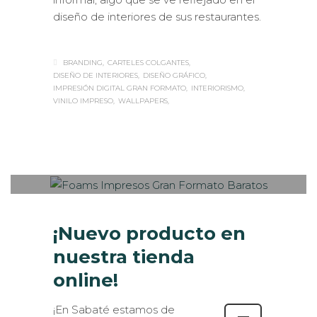
diseño de interiores de sus restaurantes.
BRANDING
CARTELES COLGANTES
DISEÑO DE INTERIORES
DISEÑO GRÁFICO
IMPRESIÓN DIGITAL GRAN FORMATO
INTERIORISMO
VINILO IMPRESO
WALLPAPERS
Sabaté
LUNES, 30 MAYO 2016
/
PUBLISHED
0
IN
ESTANDS / EVENTS
,
INTERIORISMO
,
MUSEOGRAFÍA
,
ROTULACIÓN /
SEÑALIZACIÓN
¡Nuevo producto en
nuestra tienda
online!
¡En Sabaté estamos de