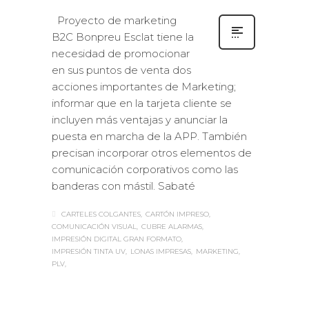
Proyecto de marketing
B2C Bonpreu Esclat tiene la
necesidad de promocionar
en sus puntos de venta dos
acciones importantes de Marketing;
informar que en la tarjeta cliente se
incluyen más ventajas y anunciar la
puesta en marcha de la APP. También
precisan incorporar otros elementos de
comunicación corporativos como las
banderas con mástil. Sabaté
CARTELES COLGANTES
CARTÓN IMPRESO
COMUNICACIÓN VISUAL
CUBRE ALARMAS
IMPRESIÓN DIGITAL GRAN FORMATO
IMPRESIÓN TINTA UV
LONAS IMPRESAS
MARKETING
PLV
Sabaté
MARTES, 20 SEPTIEMBRE 2016
/
0