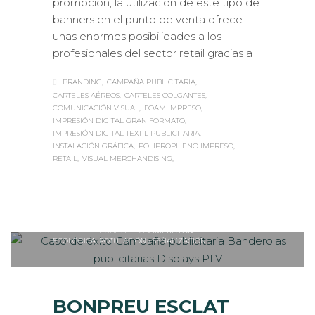
promoción, la utilización de este tipo de
banners en el punto de venta ofrece
unas enormes posibilidades a los
profesionales del sector retail gracias a
BRANDING
CAMPAÑA PUBLICITARIA
CARTELES AÉREOS
CARTELES COLGANTES
COMUNICACIÓN VISUAL
FOAM IMPRESO
IMPRESIÓN DIGITAL GRAN FORMATO
IMPRESIÓN DIGITAL TEXTIL PUBLICITARIA
INSTALACIÓN GRÁFICA
POLIPROPILENO IMPRESO
RETAIL
VISUAL MERCHANDISING
Sabaté
LUNES, 17 OCTUBRE 2016
/
0
PUBLISHED IN
IMPRESIÓN
ECOLÓGICA
,
ROTULACIÓN / SEÑALIZACIÓN
BONPREU ESCLAT