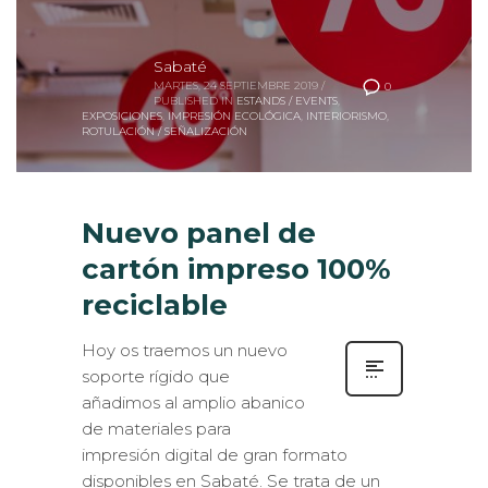
Sabaté
MARTES, 24 SEPTIEMBRE 2019
/
0
PUBLISHED IN
ESTANDS / EVENTS
,
EXPOSICIONES
,
IMPRESIÓN ECOLÓGICA
,
INTERIORISMO
,
ROTULACIÓN / SEÑALIZACIÓN
Nuevo panel de
cartón impreso 100%
reciclable
Hoy os traemos un nuevo
soporte rígido que
añadimos al amplio abanico
de materiales para
impresión digital de gran formato
disponibles en Sabaté. Se trata de un