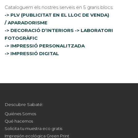
Cataloguem els nostres serveis en 5 grans blocs:
-> PLV (PUBLICITAT EN EL LLOC DE VENDA)
/ APARADORISME
-> DECORACIÓ D’INTERIORS
-> LABORATORI
FOTOGRÀFIC
-> IMPRESSIÓ PERSONALITZADA
-> IMPRESSIÓ DIGITAL
Descubre Sabaté:
Quiénes Somos
Qué hacemos
Solicita tu muestra eco gratis
Impresión ecológica Green Print