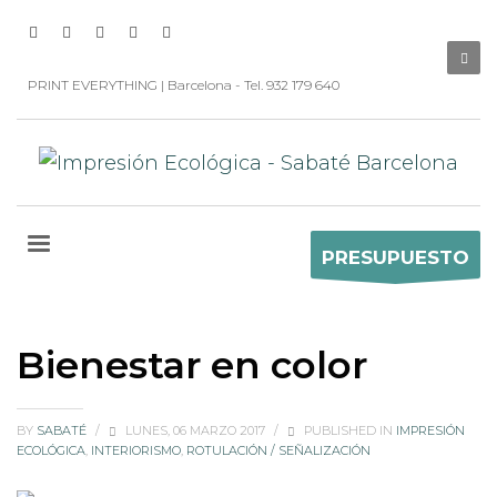
PRINT EVERYTHING | Barcelona - Tel. 932 179 640
PRESUPUESTO
Bienestar en color
BY
SABATÉ
/
LUNES, 06 MARZO 2017
/
PUBLISHED IN
IMPRESIÓN
ECOLÓGICA
,
INTERIORISMO
,
ROTULACIÓN / SEÑALIZACIÓN