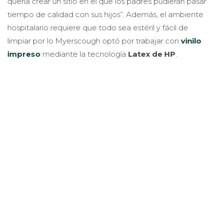
quería crear un sitio en el que los padres pudieran pasar
tiempo de calidad con sus hijos”. Además, el ambiente
hospitalario requiere que todo sea estéril y fácil de
limpiar por lo Myerscough optó por trabajar con
vinilo
impreso
mediante la tecnología
Latex de HP
.