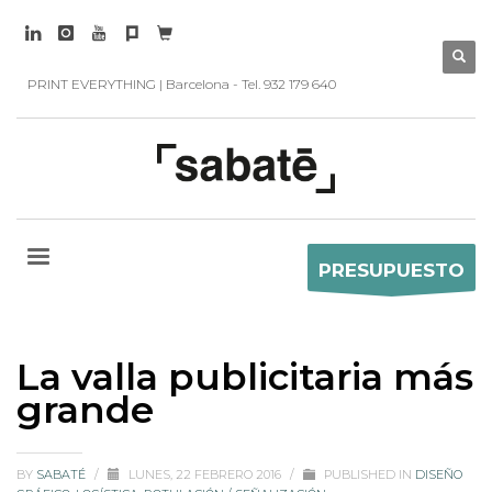
PRINT EVERYTHING | Barcelona - Tel. 932 179 640
PRESUPUESTO
La valla publicitaria más
grande
BY
SABATÉ
/
LUNES, 22 FEBRERO 2016
/
PUBLISHED IN
DISEÑO
GRÁFICO
,
LOGÍSTICA
,
ROTULACIÓN / SEÑALIZACIÓN