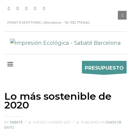
PRINT EVERYTHING | Barcelona - Tel. 932 179 640
PRESUPUESTO
Lo más sostenible de
2020
BY
SABATÉ
/
JUEVES, 14 ENERO 2021
/
PUBLISHED IN
CASOS DE
ÉXITO