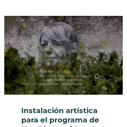
Sabaté
MARTES, 05 JUNIO 2018
/
PUBLISHED
0
IN
CASOS DE ÉXITO
,
EXTERIOR /
VEHÍCULOS
,
ROTULACIÓN / SEÑALIZACIÓN
Instalación artística
para el programa de
TV «Bienvenidas al