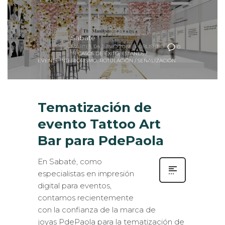
Sabaté
MARTES, 04 JUNIO 2019
/
PUBLISHED
0
IN
CASOS DE ÉXITO
,
ESTANDS /
EVENTS
,
INTERIORISMO
,
ROTULACIÓN / SEÑALIZACIÓN
Tematización de
evento Tattoo Art
Bar para PdePaola
En Sabaté, como
especialistas en impresión
digital para eventos,
contamos recientemente
con la confianza de la marca de
joyas PdePaola para la tematización de