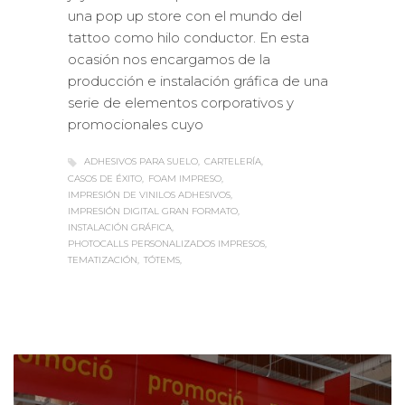
una pop up store con el mundo del
tattoo como hilo conductor. En esta
ocasión nos encargamos de la
producción e instalación gráfica de una
serie de elementos corporativos y
promocionales cuyo
ADHESIVOS PARA SUELO
CARTELERÍA
CASOS DE ÉXITO
FOAM IMPRESO
IMPRESIÓN DE VINILOS ADHESIVOS
IMPRESIÓN DIGITAL GRAN FORMATO
INSTALACIÓN GRÁFICA
PHOTOCALLS PERSONALIZADOS IMPRESOS
TEMATIZACIÓN
TÓTEMS