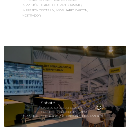
IMPRESIÓN DIGITAL DE GRAN FORMATO
IMPRESIÓN TINTAS UV
MOBILIARIO CARTÓN
MOSTRADOR
Sabaté
MARTES, 09 OCTUBRE 2018
/
0
PUBLISHED IN
CASOS DE ÉXITO
,
IMPRESIÓN ECOLÓGICA
,
ROTULACIÓN / SEÑALIZACIÓN