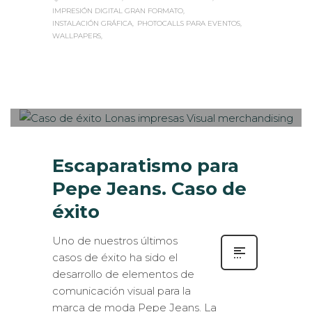
IMPRESIÓN DIGITAL GRAN FORMATO
INSTALACIÓN GRÁFICA
PHOTOCALLS PARA EVENTOS
WALLPAPERS
Sabaté
MARTES, 23 ENERO 2018
/
0
PUBLISHED IN
CASOS DE ÉXITO
,
IMPRESIÓN ECOLÓGICA
,
LOGÍSTICA
,
ROTULACIÓN /
SEÑALIZACIÓN
,
VISUAL MERCHANDISING
Escaparatismo para
Pepe Jeans. Caso de
éxito
Uno de nuestros últimos
casos de éxito ha sido el
desarrollo de elementos de
comunicación visual para la
marca de moda Pepe Jeans. La