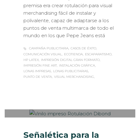
premisa era crear rotulación para visual
merchandising fácil de instalar y
polivalente, capaz de adaptarse a los
puntos de venta multimarca de todo el
mundo en los que Pepe Jeans está
CAMPAÑA PUBLICITARIA
CASOS DE ÉXITO
COMUNICACIÓN VISUAL
ECOTIENDA
ESCAPARATISMO
HP LATEX
IMPRESIÓN DIGITAL GRAN FORMATO
IMPRESIÓN FINE ART
INSTALACIÓN GRÁFICA
LONAS IMPRESAS
LONAS PUBLICITARIAS
PUNTO DE VENTA
VISUAL MERCHANDISING
Sabaté
JUEVES, 04 ENERO 2018
/
0
PUBLISHED IN
CASOS DE ÉXITO
,
ROTULACIÓN / SEÑALIZACIÓN
Señalética para la