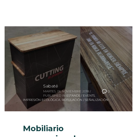
Sabaté
MARTES, 06 NOVIEMBRE 2018
/
0
PUBLISHED IN
ESTANDS / EVENTS
,
IMPRESIÓN ECOLÓGICA
,
ROTULACIÓN / SEÑALIZACIÓN
Mobiliario
promocional para