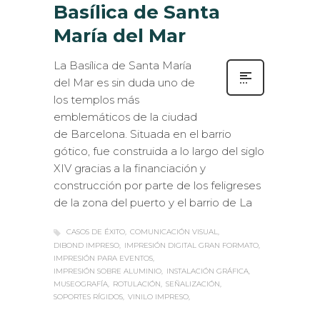
Basílica de Santa
María del Mar
La Basílica de Santa María
del Mar es sin duda uno de
los templos más
emblemáticos de la ciudad
de Barcelona. Situada en el barrio
gótico, fue construida a lo largo del siglo
XIV gracias a la financiación y
construcción por parte de los feligreses
de la zona del puerto y el barrio de La
CASOS DE ÉXITO
COMUNICACIÓN VISUAL
DIBOND IMPRESO
IMPRESIÓN DIGITAL GRAN FORMATO
IMPRESIÓN PARA EVENTOS
IMPRESIÓN SOBRE ALUMINIO
INSTALACIÓN GRÁFICA
MUSEOGRAFÍA
ROTULACIÓN
SEÑALIZACIÓN
SOPORTES RÍGIDOS
VINILO IMPRESO