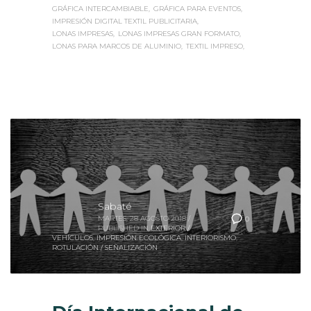
IMPRESIÓN DIGITAL TEXTIL PUBLICITARIA
LONAS IMPRESAS
LONAS IMPRESAS GRAN FORMATO
LONAS PARA MARCOS DE ALUMINIO
TEXTIL IMPRESO
Sabaté
MARTES, 28 AGOSTO 2018
/
0
PUBLISHED IN
EXTERIOR /
VEHÍCULOS
,
IMPRESIÓN ECOLÓGICA
,
INTERIORISMO
,
ROTULACIÓN / SEÑALIZACIÓN
Día Internacional de