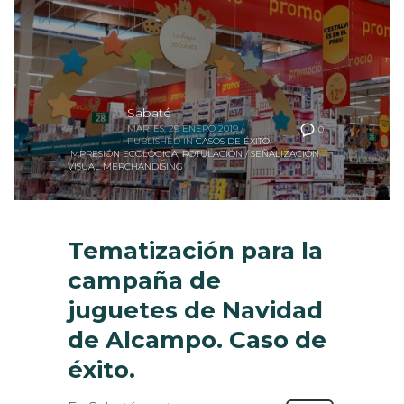
Sabaté
MARTES, 29 ENERO 2019
/
0
PUBLISHED IN
CASOS DE ÉXITO
,
IMPRESIÓN ECOLÓGICA
,
ROTULACIÓN / SEÑALIZACIÓN
,
VISUAL MERCHANDISING
Tematización para la
campaña de
juguetes de Navidad
de Alcampo. Caso de
éxito.
En Sabaté contamos con