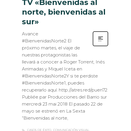
norte, bienvenidas al
sur»
Avance
#BienvenidasNorte2 El
próximo martes, el viaje de
nuestras protagonistas las
llevará a conocer a Roger Torrent, Inés
Arrimadas y Miquel Iceta en
#BienvenidasNorte2Y si te perdiste
#BienvenidasNorte1, puedes
recuperarlo aquí: http://atres.red/puen72
Publiée par Producciones del Barrio sur
mercredi 23 mai 2018 El pasado 22 de
mayo se estrenó en La Sexta
“Bienvenidas al norte,
CASOS DE ÉXITO
COMUNICACIÓN VISUAL