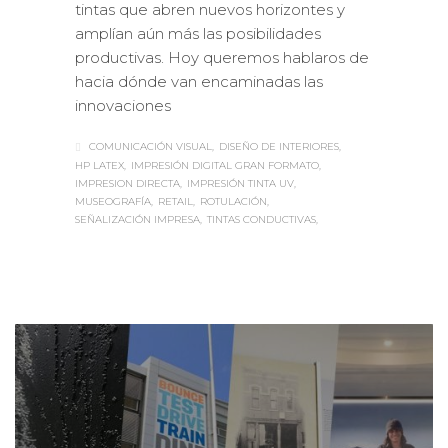
tintas que abren nuevos horizontes y
amplían aún más las posibilidades
productivas. Hoy queremos hablaros de
hacia dónde van encaminadas las
innovaciones
COMUNICACIÓN VISUAL
DISEÑO DE INTERIORES
HP LATEX
IMPRESIÓN DIGITAL GRAN FORMATO
IMPRESION DIRECTA
IMPRESIÓN TINTA UV
MUSEOGRAFÍA
RETAIL
ROTULACIÓN
SEÑALIZACIÓN IMPRESA
TINTAS CONDUCTIVAS