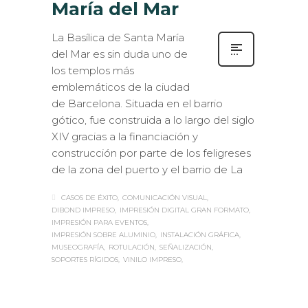
María del Mar
La Basílica de Santa María
del Mar es sin duda uno de
los templos más
emblemáticos de la ciudad
de Barcelona. Situada en el barrio
gótico, fue construida a lo largo del siglo
XIV gracias a la financiación y
construcción por parte de los feligreses
de la zona del puerto y el barrio de La
CASOS DE ÉXITO
COMUNICACIÓN VISUAL
DIBOND IMPRESO
IMPRESIÓN DIGITAL GRAN FORMATO
IMPRESIÓN PARA EVENTOS
IMPRESIÓN SOBRE ALUMINIO
INSTALACIÓN GRÁFICA
MUSEOGRAFÍA
ROTULACIÓN
SEÑALIZACIÓN
SOPORTES RÍGIDOS
VINILO IMPRESO
Sabaté
LUNES, 25 DICIEMBRE 2017
/
0