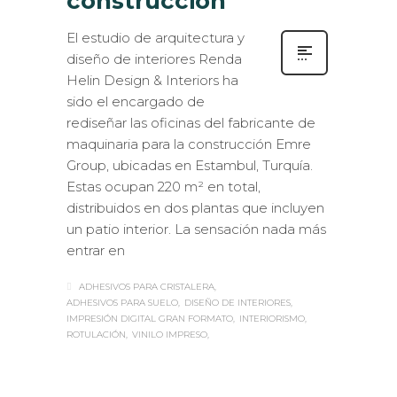
construcción
El estudio de arquitectura y
diseño de interiores Renda
Helin Design & Interiors ha
sido el encargado de
rediseñar las oficinas del fabricante de
maquinaria para la construcción Emre
Group, ubicadas en Estambul, Turquía.
Estas ocupan 220 m² en total,
distribuidos en dos plantas que incluyen
un patio interior. La sensación nada más
entrar en
ADHESIVOS PARA CRISTALERA
ADHESIVOS PARA SUELO
DISEÑO DE INTERIORES
IMPRESIÓN DIGITAL GRAN FORMATO
INTERIORISMO
ROTULACIÓN
VINILO IMPRESO
Sabaté
JUEVES, 30 NOVIEMBRE 2017
/
0
PUBLISHED IN
CASOS DE ÉXITO
,