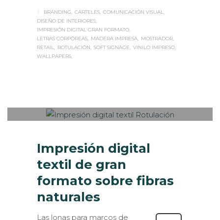
BRANDING
CARTELES
COMUNICACIÓN VISUAL
DISEÑO DE INTERIORES
IMPRESIÓN DIGITAL GRAN FORMATO
LETRAS CORPÓREAS
MADERA IMPRESA
MOSTRADOR
RETAIL
ROTULACIÓN
SOFT SIGNAGE
VINILO IMPRESO
WALLPAPERS
Sabaté
MARTES, 19 DICIEMBRE 2017
/
0
PUBLISHED IN
IMPRESIÓN
ECOLÓGICA
,
INTERIORISMO
,
ROTULACIÓN /
SEÑALIZACIÓN
,
VISUAL MERCHANDISING
Impresión digital
textil de gran
formato sobre fibras
naturales
Las lonas para marcos de