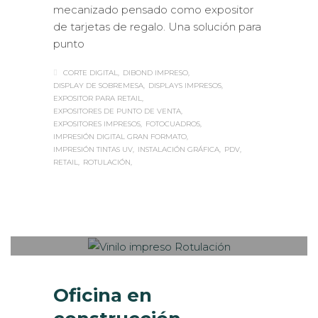
mecanizado pensado como expositor
de tarjetas de regalo. Una solución para
punto
CORTE DIGITAL
DIBOND IMPRESO
DISPLAY DE SOBREMESA
DISPLAYS IMPRESOS
EXPOSITOR PARA RETAIL
EXPOSITORES DE PUNTO DE VENTA
EXPOSITORES IMPRESOS
FOTOCUADROS
IMPRESIÓN DIGITAL GRAN FORMATO
IMPRESIÓN TINTAS UV
INSTALACIÓN GRÁFICA
PDV
RETAIL
ROTULACIÓN
Sabaté
LUNES, 11 DICIEMBRE 2017
/
0
PUBLISHED IN
INTERIORISMO
,
ROTULACIÓN / SEÑALIZACIÓN
Oficina en