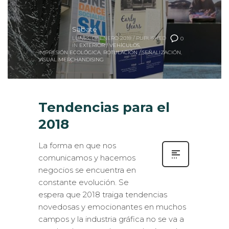
Sabaté
LUNES, 08 ENERO 2018
/
PUBLISHED
0
IN
EXTERIOR / VEHÍCULOS
,
IMPRESIÓN ECOLÓGICA
,
ROTULACIÓN / SEÑALIZACIÓN
,
VISUAL MERCHANDISING
Tendencias para el
2018
La forma en que nos
comunicamos y hacemos
negocios se encuentra en
constante evolución. Se
espera que 2018 traiga tendencias
novedosas y emocionantes en muchos
campos y la industria gráfica no se va a