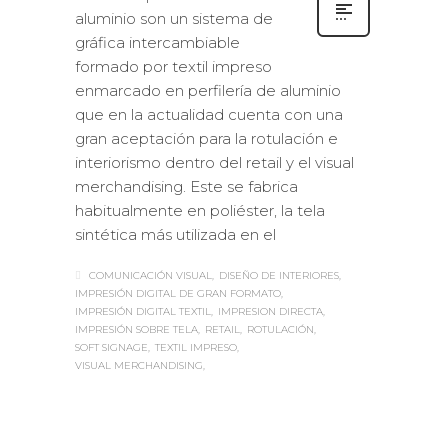
aluminio son un sistema de
gráfica intercambiable
formado por textil impreso
enmarcado en perfilería de aluminio
que en la actualidad cuenta con una
gran aceptación para la rotulación e
interiorismo dentro del retail y el visual
merchandising. Este se fabrica
habitualmente en poliéster, la tela
sintética más utilizada en el
COMUNICACIÓN VISUAL
DISEÑO DE INTERIORES
IMPRESIÓN DIGITAL DE GRAN FORMATO
IMPRESIÓN DIGITAL TEXTIL
IMPRESION DIRECTA
IMPRESIÓN SOBRE TELA
RETAIL
ROTULACIÓN
SOFT SIGNAGE
TEXTIL IMPRESO
VISUAL MERCHANDISING
Sabaté
JUEVES, 14 DICIEMBRE 2017
/
0
PUBLISHED IN
ESTANDS / EVENTS
,
INTERIORISMO
,
ROTULACIÓN / SEÑALIZACIÓN
,
VISUAL