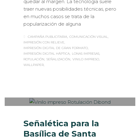
quedar al margen. La tecnología suele
traer nuevas posibilidades técnicas, pero
en muchos casos se trata de la
popularización de alguna
CAMPAÑA PUBLICITARIA
COMUNICACIÓN VISUAL
IMPRESIÓN CON RELIEVE
IMPRESIÓN DIGITAL DE GRAN FORMATO
IMPRESIÓN DIGITAL HÁPTICA
LONAS IMPRESAS
ROTULACIÓN
SEÑALIZACIÓN
VINILO IMPRESO
WALLPAPER
Sabaté
JUEVES, 04 ENERO 2018
/
0
PUBLISHED IN
CASOS DE ÉXITO
,
ROTULACIÓN / SEÑALIZACIÓN
Señalética para la
Basílica de Santa