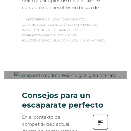
Geltrú a principios de mes- el cliente
contactó con nosotros en busca de
ALFOMBRAS VINÍLICAS
CASO DE ÉXITO
COMUNICACIÓN VISUAL
GRÁFICA PARA EVENTOS
IMPRESIÓN DIGITAL DE GRAN FORMATO
INSTALACIÓN GRÁFICA
ROTULACIÓN
SOLUCIÓN GRÁFICA
SUELO VINÍLICO
VINILO IMPRESO
Sabaté
LUNES, 27 NOVIEMBRE 2017
/
0
PUBLISHED IN
INTERIORISMO
,
ROTULACIÓN / SEÑALIZACIÓN
,
VISUAL MERCHANDISING
Consejos para un
escaparate perfecto
En el contexto de
competitividad actual