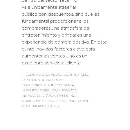
dentro del sector retail no
vale únicamente atraer al
público con descuentos, sino que es
fundamental proporcionar a los
compradores una atmósfera de
entretenimiento y brindarles una
experiencia de compra positiva. En este
punto, hay dos factores clave para
aumentar las ventas: uno es un
excelente servicio al cliente
COMUNICACIÓN VISUAL
ESCAPARATISMO
EXPOSICIÓN DE PRODUCTO
EXPOSITORES DE PUNTO DE VENTA
IMPRESIÓN DIGITAL GRAN FORMATO
INSTALACIÓN GRÁFICA
MARKETING
MOBILIARIO IMPRESO
RETAIL
ROTULACIÓN
VISUAL MERCHANDISING
Sabaté
JUEVES, 16 NOVIEMBRE 2017
/
0
PUBLISHED IN
CASOS DE ÉXITO
,
IMPRESIÓN ECOLÓGICA
,
INTERIORISMO
,
ROTULACIÓN /