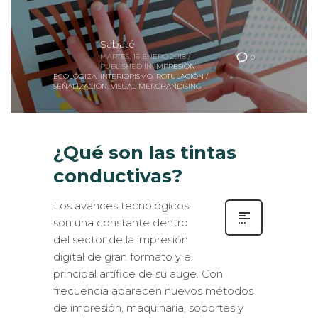
Sabaté
MARTES, 16 ENERO 2018
/
0
PUBLISHED IN
IMPRESIÓN
ECOLÓGICA
,
INTERIORISMO
,
ROTULACIÓN /
SEÑALIZACIÓN
,
VISUAL MERCHANDISING
¿Qué son las tintas
conductivas?
Los avances tecnológicos
son una constante dentro
del sector de la impresión
digital de gran formato y el
principal artífice de su auge. Con
frecuencia aparecen nuevos métodos
de impresión, maquinaria, soportes y