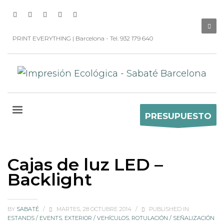
PRINT EVERYTHING | Barcelona - Tel. 932 179 640
PRESUPUESTO
Cajas de luz LED –
Backlight
BY
SABATÉ
/
MARTES, 28 OCTUBRE 2014
/
PUBLISHED IN
ESTANDS / EVENTS
,
EXTERIOR / VEHÍCULOS
,
ROTULACIÓN / SEÑALIZACIÓN