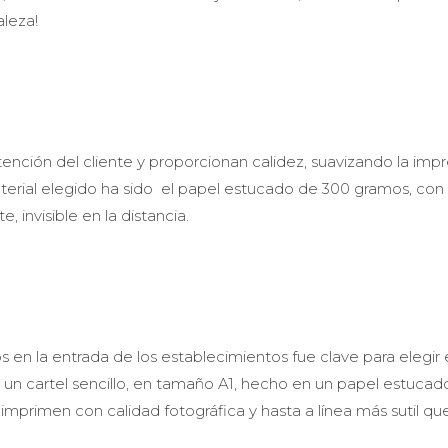
aleza!
tención del cliente y proporcionan calidez, suavizando la imp
terial elegido ha sido el papel estucado de 300 gramos, con v
invisible en la distancia.
cos en la entrada de los establecimientos fue clave para elegir 
: un cartel sencillo, en tamaño A1, hecho en un papel estucad
imprimen con calidad fotográfica y hasta a línea más sutil q