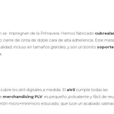
én se impregnan de la Primavera. Hemos fabricado
cubreal
o cierre de cinta de doble cara de alta adherencia. Este mate
lidad, incluso en tamaños grandes, y son un bonito
soporte
a.
cubre los atril digitales a medida. El
atril
cumple todas las
de
merchandising PLV
: es pequeño, polivalente y fácil de reu
cartón micro+minimicro estucado, que luce un acabado satina