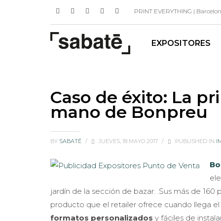
PRINT EVERYTHING | Barcelona 
EXPOSITORES
Caso de éxito: La pr
mano de Bonpreu
BY
SABATÉ
/
JUEVES, 18 MAYO 2017
/
PUBLISHED IN
I
Bo
el
jardín de la sección de bazar. .Sus más de 160
producto que el retailer ofrece cuando llega e
formatos personalizados
y fáciles de insta