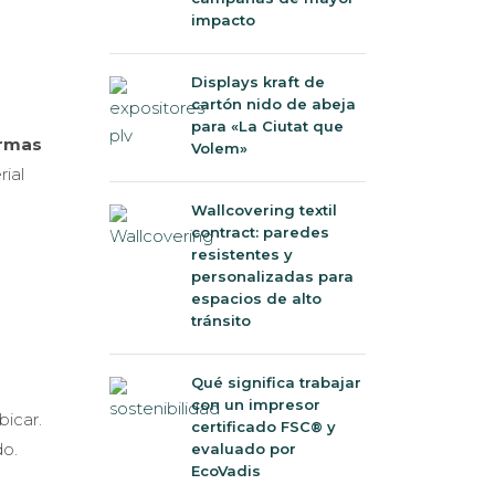
impacto
Displays kraft de
cartón nido de abeja
para «La Ciutat que
armas
Volem»
rial
Wallcovering textil
contract: paredes
resistentes y
personalizadas para
espacios de alto
tránsito
Qué significa trabajar
con un impresor
bicar.
certificado FSC® y
do.
evaluado por
EcoVadis