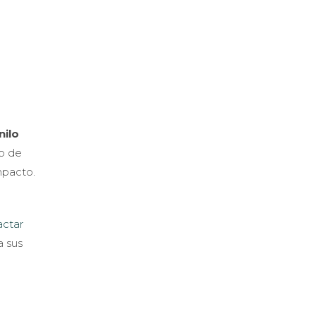
nilo
no de
mpacto.
actar
a sus