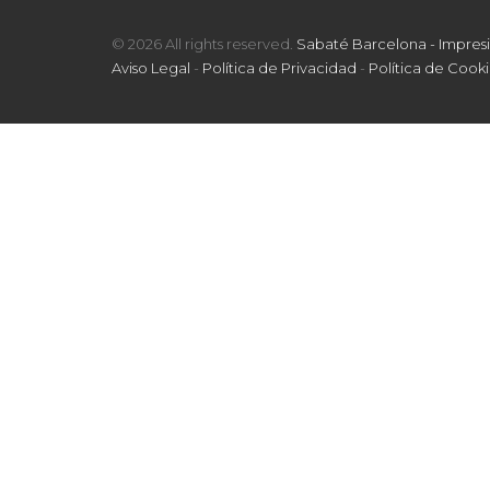
© 2026 All rights reserved.
Sabaté Barcelona - Impresi
Aviso Legal
-
Política de Privacidad
-
Política de Cooki