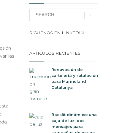
SÍGUENOS EN LINKEDIN
resión
ARTICULOS RECIENTES
arillas
Renovación de
cartelería y rotulación
para Marineland
Catalunya
esta
o
Backlit dinámico: una
caja de luz, dos
ueda
mensajes para
campañas de mayor