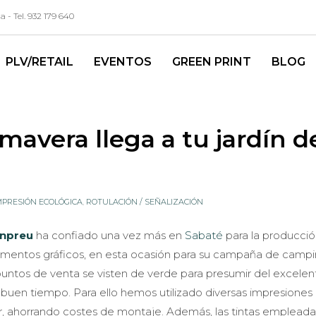
- Tel. 932 179 640
PLV/RETAIL
EVENTOS
GREEN PRINT
BLOG
imavera llega a tu jardín d
MPRESIÓN ECOLÓGICA
,
ROTULACIÓN / SEÑALIZACIÓN
npreu
ha confiado una vez más en
Sabaté
para la producci
ementos gráficos, en esta ocasión para su campaña de campi
 puntos de venta se visten de verde para presumir del excelen
l buen tiempo. Para ello hemos utilizado diversas impresiones
lar, ahorrando costes de montaje. Además, las tintas empleada