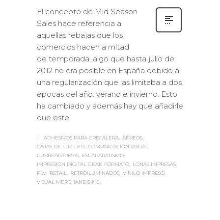
El concepto de Mid Season
Sales hace referencia a
aquellas rebajas que los
comercios hacen a mitad
de temporada, algo que hasta julio de
2012 no era posible en España debido a
una regularización que las limitaba a dos
épocas del año: verano e invierno. Esto
ha cambiado y además hay que añadirle
que este
ADHESIVOS PARA CRISTALERA
AÉREOS
CAJAS DE LUZ LED
COMUNICACIÓN VISUAL
CUBREALARMAS
ESCAPARATISMO
IMPRESIÓN DIGITAL GRAN FORMATO
LONAS IMPRESAS
PLV
RETAIL
RETROILUMINADOS
VINILO IMPRESO
VISUAL MERCHANDISING
Sabaté
JUEVES, 10 AGOSTO 2017
/
0
PUBLISHED IN
CASOS DE ÉXITO
,
ESTANDS / EVENTS
,
IMPRESIÓN ECOLÓGICA
,