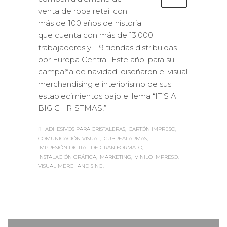
venta de ropa retail con
más de 100 años de historia
que cuenta con más de 13.000
trabajadores y 119 tiendas distribuidas
por Europa Central. Este año, para su
campaña de navidad, diseñaron el visual
merchandising e interiorismo de sus
establecimientos bajo el lema “IT’S A
BIG CHRISTMAS!”
ADHESIVOS PARA CRISTALERAS
CARTÓN IMPRESO
COMUNICACIÓN VISUAL
CUBREALARMAS
IMPRESIÓN DIGITAL DE GRAN FORMATO
INSTALACIÓN GRÁFICA
MARKETING
VINILO IMPRESO
VISUAL MERCHANDISING
Sabaté
VIERNES, 02 DICIEMBRE 2016
/
0
PUBLISHED IN
CASOS DE ÉXITO
,
ESTANDS / EVENTS
,
IMPRESIÓN ECOLÓGICA
,
INTERIORISMO
,
ROTULACIÓN / SEÑALIZACIÓN
,
VISUAL
MERCHANDISING