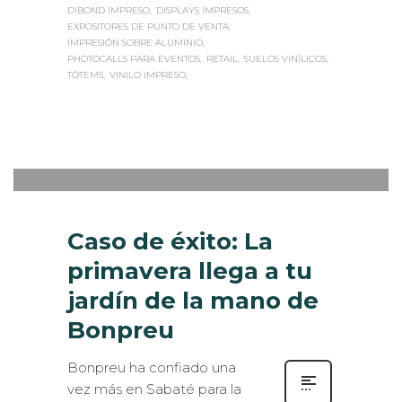
DIBOND IMPRESO
DISPLAYS IMPRESOS
EXPOSITORES DE PUNTO DE VENTA
IMPRESIÓN SOBRE ALUMINIO
PHOTOCALLS PARA EVENTOS
RETAIL
SUELOS VINÍLICOS
TÓTEMS
VINILO IMPRESO
Sabaté
JUEVES, 18 MAYO 2017
/
PUBLISHED
0
IN
IMPRESIÓN ECOLÓGICA
,
ROTULACIÓN / SEÑALIZACIÓN
Caso de éxito: La
primavera llega a tu
jardín de la mano de
Bonpreu
Bonpreu ha confiado una
vez más en Sabaté para la