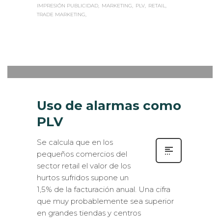
IMPRESIÓN PUBLICIDAD
MARKETING
PLV
RETAIL
TRADE MARKETING
Sabaté
MARTES, 02 MAYO 2017
/
PUBLISHED
0
IN
ROTULACIÓN / SEÑALIZACIÓN
Uso de alarmas como
PLV
Se calcula que en los
pequeños comercios del
sector retail el valor de los
hurtos sufridos supone un
1,5% de la facturación anual. Una cifra
que muy probablemente sea superior
en grandes tiendas y centros