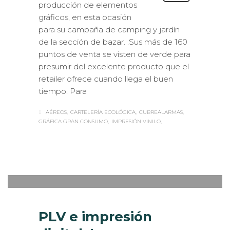
producción de elementos
gráficos, en esta ocasión
para su campaña de camping y jardín
de la sección de bazar. .Sus más de 160
puntos de venta se visten de verde para
presumir del excelente producto que el
retailer ofrece cuando llega el buen
tiempo. Para
AÉREOS
CARTELERÍA ECOLÓGICA
CUBREALARMAS
GRÁFICA GRAN CONSUMO
IMPRESIÓN VINILO
Sabaté
MARTES, 09 MAYO 2017
/
PUBLISHED
0
IN
ESTANDS / EVENTS
,
VISUAL
MERCHANDISING
PLV e impresión