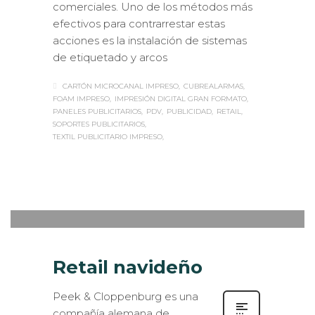
comerciales. Uno de los métodos más
efectivos para contrarrestar estas
acciones es la instalación de sistemas
de etiquetado y arcos
CARTÓN MICROCANAL IMPRESO
CUBREALARMAS
FOAM IMPRESO
IMPRESIÓN DIGITAL GRAN FORMATO
PANELES PUBLICITARIOS
PDV
PUBLICIDAD
RETAIL
SOPORTES PUBLICITARIOS
TEXTIL PUBLICITARIO IMPRESO
Sabaté
MARTES, 03 ENERO 2017
/
0
PUBLISHED IN
INTERIORISMO
,
ROTULACIÓN / SEÑALIZACIÓN
,
VISUAL MERCHANDISING
Retail navideño
Peek & Cloppenburg es una
compañía alemana de