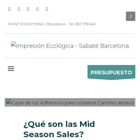
PRINT EVERYTHING | Barcelona - Tel. 932 179 640
PRESUPUESTO
Sabaté
MARTES, 05 SEPTIEMBRE 2017
/
0
PUBLISHED IN
ROTULACIÓN /
SEÑALIZACIÓN
,
VISUAL MERCHANDISING
¿Qué son las Mid
Season Sales?