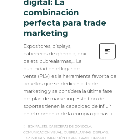
digital: La
combinación
perfecta para trade
marketing
Expositores, displays,
cabeceras de góndola, box
palets, cubrealarmas,… La
publicidad en el lugar de
venta (PLV) es la herramienta favorita de
aquellos que se dedican al trade
marketing y se considera la última fase
del plan de marketing. Este tipo de
soportes tienen la capacidad de influir
en el momento de la compra gracias a
BOX PALETS
CABECERAS DE GÓNDOLA
COMUNICACIÓN VISUAL
CUBREALARMAS
DISPLAYS
EXPOSITORES
IMPRESIÓN DIGITAL GRAN FORMATO