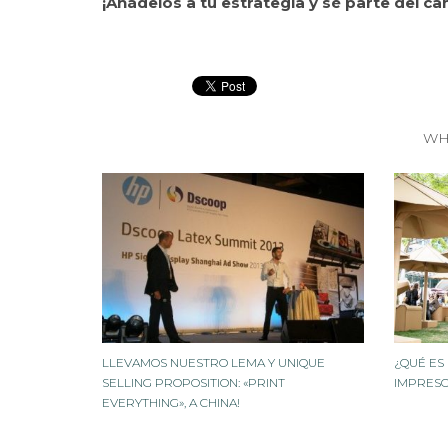
¡Añádelos a tu estrategia y sé parte del ca
WH
LLEVAMOS NUESTRO LEMA Y UNIQUE
¿QUÉ ES
SELLING PROPOSITION: «PRINT
IMPRES
EVERYTHING», A CHINA!