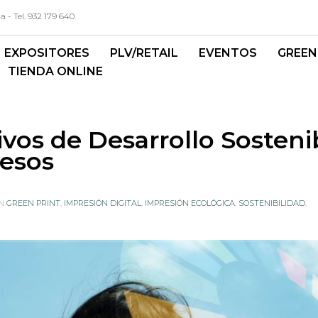
- Tel. 932 179 640
EXPOSITORES
PLV/RETAIL
EVENTOS
GREEN
TIENDA ONLINE
vos de Desarrollo Sosteni
esos
IN
GREEN PRINT
,
IMPRESIÓN DIGITAL
,
IMPRESIÓN ECOLÓGICA
,
SOSTENIBILIDAD
,