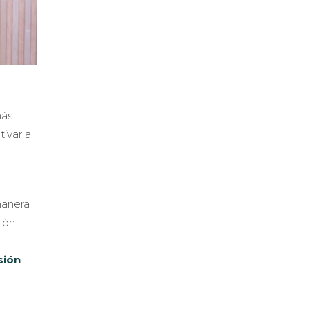
más
ivar a
manera
ión:
sión