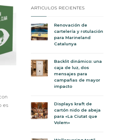
ARTICULOS RECIENTES
Renovación de
cartelería y rotulación
para Marineland
Catalunya
Backlit dinámico: una
caja de luz, dos
mensajes para
campañas de mayor
impacto
 con
Displays kraft de
o es
cartón nido de abeja
para «La Ciutat que
Volem»
Wallcovering textil