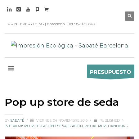
PRINT EVERYTHING | Barcelona - Tel. 932 179 640
PRESUPUESTO
Pop up store de seda
BY
SABATÉ
/
VIERNES, 04 NOVIEMBRE 2016
/
PUBLISHED IN
INTERIORISMO
,
ROTULACIÓN / SEÑALIZACIÓN
,
VISUAL MERCHANDISING