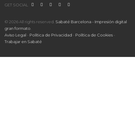
GET SOCIAL
© 2026 All rights reserved.
Sabaté Barcelona - Impresión digital
gran formato
.
Aviso Legal
-
Política de Privacidad
-
Política de Cookies
-
Trabajar en Sabaté