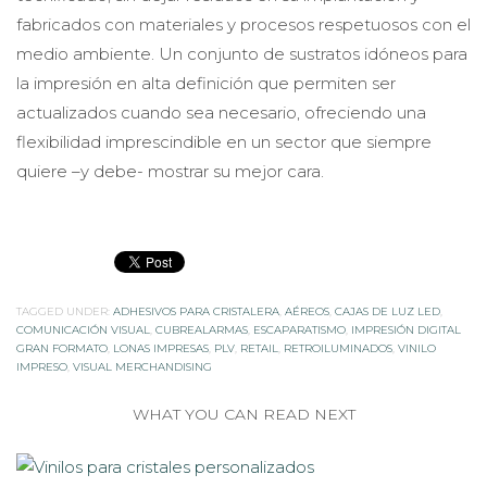
fabricados con materiales y procesos respetuosos con el
medio ambiente. Un conjunto de sustratos idóneos para
la impresión en alta definición que permiten ser
actualizados cuando sea necesario, ofreciendo una
flexibilidad imprescindible en un sector que siempre
quiere –y debe- mostrar su mejor cara.
TAGGED UNDER:
ADHESIVOS PARA CRISTALERA
,
AÉREOS
,
CAJAS DE LUZ LED
,
COMUNICACIÓN VISUAL
,
CUBREALARMAS
,
ESCAPARATISMO
,
IMPRESIÓN DIGITAL
GRAN FORMATO
,
LONAS IMPRESAS
,
PLV
,
RETAIL
,
RETROILUMINADOS
,
VINILO
IMPRESO
,
VISUAL MERCHANDISING
WHAT YOU CAN READ NEXT