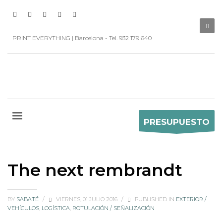
PRINT EVERYTHING | Barcelona - Tel. 932 179 640
PRESUPUESTO
The next rembrandt
BY
SABATÉ
/
VIERNES, 01 JULIO 2016
/
PUBLISHED IN
EXTERIOR /
VEHÍCULOS
,
LOGÍSTICA
,
ROTULACIÓN / SEÑALIZACIÓN