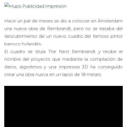
Hace un par de meses se dio a conocer en Ámsterdam
una nueva obra de Rembrandt, pero no se trataba del
descubrimiento de un nuevo cuadro del famoso pintor
barroco holandés.
El cuadro se titula The Next Rembrandt y recibe el
nombre del proyecto que mediante la compilación de
datos, algoritmos y una impresora 3D ha conseguido
crear una obra nueva en un lapso de 18 meses.