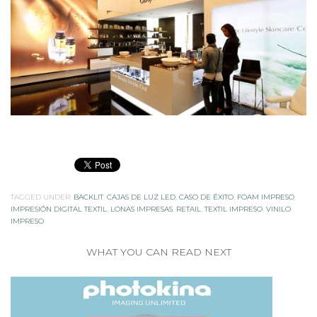
TAGGED UNDER:
BACKLIT
,
CAJAS DE LUZ LED
,
CASO DE ÉXITO
,
FOAM IMPRESO
,
IMPRESIÓN DIGITAL TEXTIL
,
LONAS IMPRESAS
,
RETAIL
,
TEXTIL IMPRESO
,
VINILO
IMPRESO
WHAT YOU CAN READ NEXT