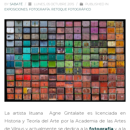
BY
SABATÉ
/
LUNES, 05 OCTUBRE 2015
/
PUBLISHED IN
EXPOSICIONES
,
FOTOGRAFÍA
,
RETOQUE FOTOGRÁFICO
La artista lituana Agne Gintalaite es licenciada en
Historia y Teoría del Arte por la Academia de las Artes
de Vilnius y actualmente se dedica a la
fotografía
y a la