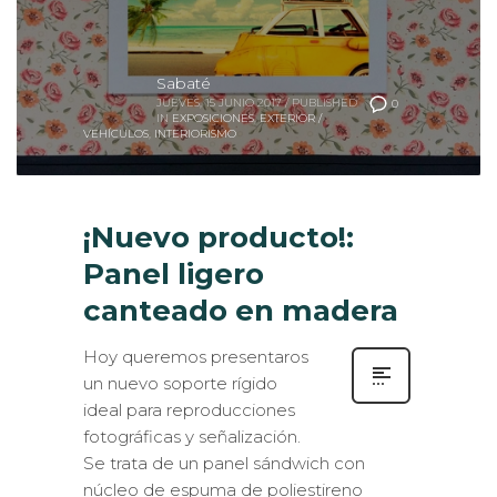
Sabaté
JUEVES, 15 JUNIO 2017
/
PUBLISHED
0
IN
EXPOSICIONES
,
EXTERIOR /
VEHÍCULOS
,
INTERIORISMO
¡Nuevo producto!:
Panel ligero
canteado en madera
Hoy queremos presentaros
un nuevo soporte rígido
ideal para reproducciones
fotográficas y señalización.
Se trata de un panel sándwich con
núcleo de espuma de poliestireno