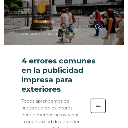
Sabaté
LUNES, 29 MAYO 2017
/
PUBLISHED
0
IN
EXTERIOR / VEHÍCULOS
,
ROTULACIÓN / SEÑALIZACIÓN
4 errores comunes
en la publicidad
impresa para
exteriores
Todos aprendemos de
nuestros propios errores,
pero debemos aprovechar
la oportunidad de aprender