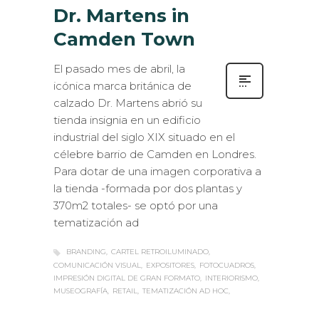
Dr. Martens in
Camden Town
El pasado mes de abril, la
icónica marca británica de
calzado Dr. Martens abrió su
tienda insignia en un edificio
industrial del siglo XIX situado en el
célebre barrio de Camden en Londres.
Para dotar de una imagen corporativa a
la tienda -formada por dos plantas y
370m2 totales- se optó por una
tematización ad
BRANDING
CARTEL RETROILUMINADO
COMUNICACIÓN VISUAL
EXPOSITORES
FOTOCUADROS
IMPRESIÓN DIGITAL DE GRAN FORMATO
INTERIORISMO
MUSEOGRAFÍA
RETAIL
TEMATIZACIÓN AD HOC