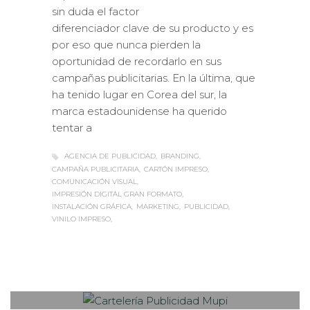
sin duda el factor
diferenciador clave de su producto y es
por eso que nunca pierden la
oportunidad de recordarlo en sus
campañas publicitarias. En la última, que
ha tenido lugar en Corea del sur, la
marca estadounidense ha querido
tentar a
AGENCIA DE PUBLICIDAD
BRANDING
CAMPAÑA PUBLICITARIA
CARTÓN IMPRESO
COMUNICACIÓN VISUAL
IMPRESIÓN DIGITAL GRAN FORMATO
INSTALACIÓN GRÁFICA
MARKETING
PUBLICIDAD
VINILO IMPRESO
Sabaté
MIÉRCOLES, 15 MARZO 2017
/
0
PUBLISHED IN
EXTERIOR /
VEHÍCULOS
,
ROTULACIÓN / SEÑALIZACIÓN