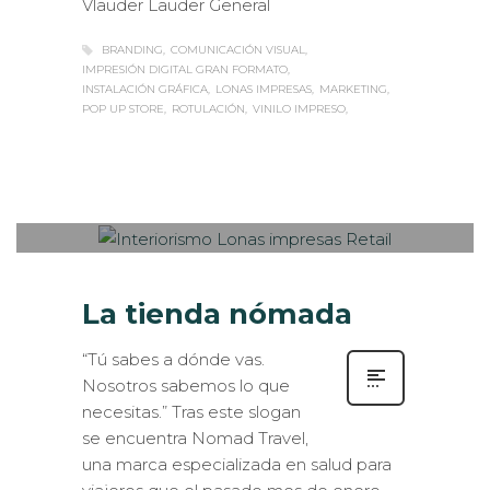
Vlauder Lauder General
BRANDING
COMUNICACIÓN VISUAL
IMPRESIÓN DIGITAL GRAN FORMATO
INSTALACIÓN GRÁFICA
LONAS IMPRESAS
MARKETING
POP UP STORE
ROTULACIÓN
VINILO IMPRESO
Sabaté
LUNES, 24 ABRIL 2017
/
PUBLISHED
0
IN
INTERIORISMO
,
ROTULACIÓN /
SEÑALIZACIÓN
,
VISUAL MERCHANDISING
La tienda nómada
“Tú sabes a dónde vas.
Nosotros sabemos lo que
necesitas.” Tras este slogan
se encuentra Nomad Travel,
una marca especializada en salud para