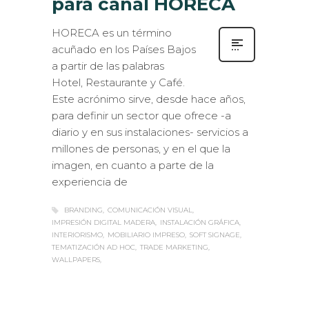
para canal HORECA
HORECA es un término
acuñado en los Países Bajos
a partir de las palabras
Hotel, Restaurante y Café.
Este acrónimo sirve, desde hace años,
para definir un sector que ofrece -a
diario y en sus instalaciones- servicios a
millones de personas, y en el que la
imagen, en cuanto a parte de la
experiencia de
BRANDING
COMUNICACIÓN VISUAL
IMPRESIÓN DIGITAL MADERA
INSTALACIÓN GRÁFICA
INTERIORISMO
MOBILIARIO IMPRESO
SOFT SIGNAGE
TEMATIZACIÓN AD HOC
TRADE MARKETING
WALLPAPERS
Sabaté
LUNES, 10 ABRIL 2017
/
PUBLISHED
0