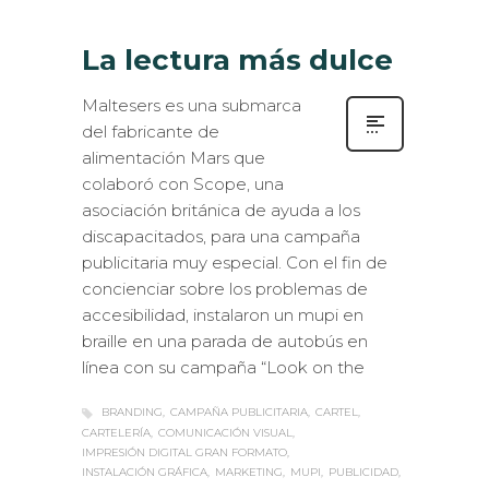
La lectura más dulce
Maltesers es una submarca
del fabricante de
alimentación Mars que
colaboró con Scope, una
asociación británica de ayuda a los
discapacitados, para una campaña
publicitaria muy especial. Con el fin de
concienciar sobre los problemas de
accesibilidad, instalaron un mupi en
braille en una parada de autobús en
línea con su campaña “Look on the
BRANDING
CAMPAÑA PUBLICITARIA
CARTEL
CARTELERÍA
COMUNICACIÓN VISUAL
IMPRESIÓN DIGITAL GRAN FORMATO
INSTALACIÓN GRÁFICA
MARKETING
MUPI
PUBLICIDAD