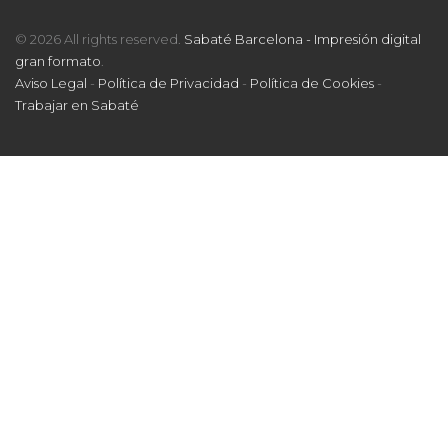
© 2026 All rights reserved.
Sabaté Barcelona - Impresión digital
gran formato
.
Aviso Legal
-
Política de Privacidad
-
Política de Cookies
-
Trabajar en Sabaté