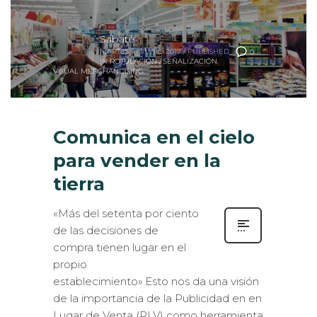
Sabaté
MARTES, 13 JUNIO 2017
/
PUBLISHED
0
IN
ROTULACIÓN / SEÑALIZACIÓN
,
VISUAL MERCHANDISING
Comunica en el cielo
para vender en la
tierra
«Más del setenta por ciento
de las decisiones de
compra tienen lugar en el
propio
establecimiento».Esto nos da una visión
de la importancia de la Publicidad en en
Lugar de Venta (PLV) como herramienta