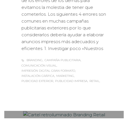
de los errores de los demás para
evitarnos la molestia de tener que
cometerlos. Los siguientes 4 errores son
comunes en muchas campañas
publicitarias exteriores por lo que
considerarlos debería ayudar a elaborar
anuncios impresos más adecuados y
eficientes. 1. Investigar poco «Nuestros
BRANDING
CAMPAÑA PUBLICITARIA
COMUNICACIÓN VISUAL
IMPRESIÓN DIGITAL GRAN FORMATO
INSTALACIÓN GRÁFICA
MARKETING
PUBICIDAD EXTERIOR
PUBLICIDAD IMPRESA
RETAIL
Sabaté
LUNES, 08 MAYO 2017
/
PUBLISHED
0
IN
IMPRESIÓN ECOLÓGICA
,
ROTULACIÓN / SEÑALIZACIÓN
,
VISUAL MERCHANDISING