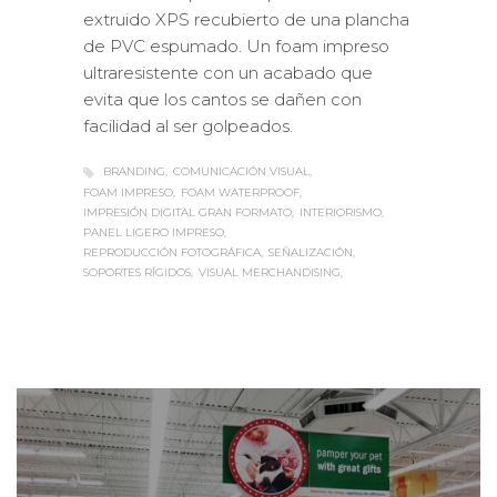
extruido XPS recubierto de una plancha
de PVC espumado. Un foam impreso
ultraresistente con un acabado que
evita que los cantos se dañen con
facilidad al ser golpeados.
BRANDING
COMUNICACIÓN VISUAL
FOAM IMPRESO
FOAM WATERPROOF
IMPRESIÓN DIGITAL GRAN FORMATO
INTERIORISMO
PANEL LIGERO IMPRESO
REPRODUCCIÓN FOTOGRÁFICA
SEÑALIZACIÓN
SOPORTES RÍGIDOS
VISUAL MERCHANDISING