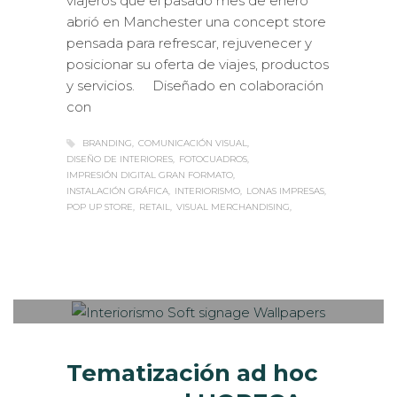
viajeros que el pasado mes de enero
abrió en Manchester una concept store
pensada para refrescar, rejuvenecer y
posicionar su oferta de viajes, productos
y servicios. Diseñado en colaboración
con
BRANDING
COMUNICACIÓN VISUAL
DISEÑO DE INTERIORES
FOTOCUADROS
IMPRESIÓN DIGITAL GRAN FORMATO
INSTALACIÓN GRÁFICA
INTERIORISMO
LONAS IMPRESAS
POP UP STORE
RETAIL
VISUAL MERCHANDISING
Sabaté
MARTES, 11 ABRIL 2017
/
PUBLISHED
0
IN
IMPRESIÓN ECOLÓGICA
,
INTERIORISMO
,
ROTULACIÓN / SEÑALIZACIÓN
Tematización ad hoc