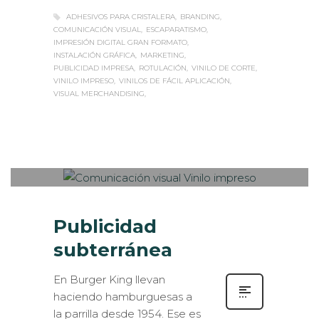
ADHESIVOS PARA CRISTALERA
BRANDING
COMUNICACIÓN VISUAL
ESCAPARATISMO
IMPRESIÓN DIGITAL GRAN FORMATO
INSTALACIÓN GRÁFICA
MARKETING
PUBLICIDAD IMPRESA
ROTULACIÓN
VINILO DE CORTE
VINILO IMPRESO
VINILOS DE FÁCIL APLICACIÓN
VISUAL MERCHANDISING
Sabaté
LUNES, 03 ABRIL 2017
/
PUBLISHED
0
IN
EXTERIOR / VEHÍCULOS
,
ROTULACIÓN / SEÑALIZACIÓN
Publicidad
subterránea
En Burger King llevan
haciendo hamburguesas a
la parrilla desde 1954. Ese es