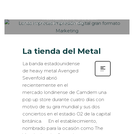
Sabaté
LUNES, 01 MAYO 2017
/
PUBLISHED
0
IN
ESTANDS / EVENTS
,
ROTULACIÓN /
SEÑALIZACIÓN
,
VISUAL MERCHANDISING
La tienda del Metal
La banda estadounidense
de heavy metal Avenged
Sevenfold abrió
recientemente en el
mercado londinense de Camdem una
pop up store durante cuatro días con
motivo de su gira mundial y sus dos
conciertos en el estadio O2 de la capital
británica. En el establecimiento,
nombrado para la ocasión como The