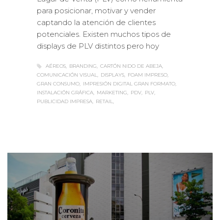
para posicionar, motivar y vender
captando la atención de clientes
potenciales. Existen muchos tipos de
displays de PLV distintos pero hoy
AÉREOS
BRANDING
CARTÓN NIDO DE ABEJA
COMUNICACIÓN VISUAL
DISPLAYS
FOAM IMPRESO
GRAN CONSUMO
IMPRESIÓN DIGITAL GRAN FORMATO
INSTALACIÓN GRÁFICA
MARKETING
PDV
PLV
PUBLICIDAD IMPRESA
RETAIL