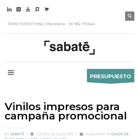
PRINT EVERYTHING | Barcelona - Tel. 932 179 640
PRESUPUESTO
Vinilos impresos para
campaña promocional
BY
SABATÉ
/
JUEVES, 06 JULIO 2017
/
PUBLISHED IN
CASOS DE