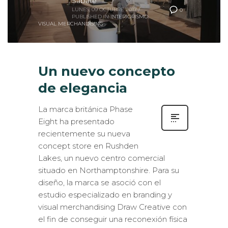
LUNES, 09 OCTUBRE 2017
/
0
PUBLISHED IN
INTERIORISMO
,
VISUAL MERCHANDISING
Un nuevo concepto
de elegancia
La marca británica Phase
Eight ha presentado
recientemente su nueva
concept store en Rushden
Lakes, un nuevo centro comercial
situado en Northamptonshire. Para su
diseño, la marca se asoció con el
estudio especializado en branding y
visual merchandising Draw Creative con
el fin de conseguir una reconexión física
con sus clientes y crear un nuevo