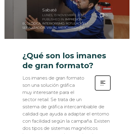
Sabaté
LUNES, 13 NOVIEMBRE 2017
/
0
PUBLISHED IN
IMPRESIÓN
ECOLÓGICA
,
INTERIORISMO
,
ROTULACIÓN /
SEÑALIZACIÓN
,
VISUAL MERCHANDISING
¿Qué son los imanes
de gran formato?
Los imanes de gran formato
son una solución gráfica
muy interesante para el
sector retail. Se trata de un
sistema de gráfica intercambiable de
calidad que ayuda a adaptar el entorno
con facilidad según la campaña. Existen
dos tipos de sistemas magnéticos
impresos: uno en el que se imprime