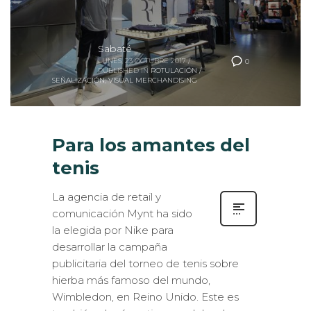
Sabaté
LUNES, 23 OCTUBRE 2017
/
0
PUBLISHED IN
ROTULACIÓN /
SEÑALIZACIÓN
,
VISUAL MERCHANDISING
Para los amantes del
tenis
La agencia de retail y
comunicación Mynt ha sido
la elegida por Nike para
desarrollar la campaña
publicitaria del torneo de tenis sobre
hierba más famoso del mundo,
Wimbledon, en Reino Unido. Este es
también el más antiguo -celebrado