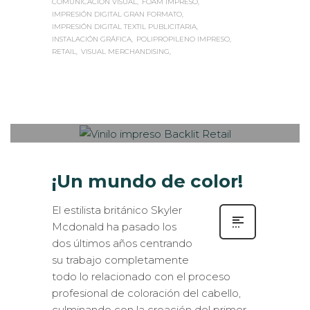
IMPRESIÓN DIGITAL GRAN FORMATO
IMPRESIÓN DIGITAL TEXTIL PUBLICITARIA
INSTALACIÓN GRÁFICA
POLIPROPILENO IMPRESO
RETAIL
VISUAL MERCHANDISING
Sabaté
LUNES, 11 SEPTIEMBRE 2017
/
0
PUBLISHED IN
INTERIORISMO
,
ROTULACIÓN / SEÑALIZACIÓN
,
VISUAL MERCHANDISING
¡Un mundo de color!
El estilista británico Skyler
Mcdonald ha pasado los
dos últimos años centrando
su trabajo completamente
todo lo relacionado con el proceso
profesional de coloración del cabello,
culminando con la creación del primer