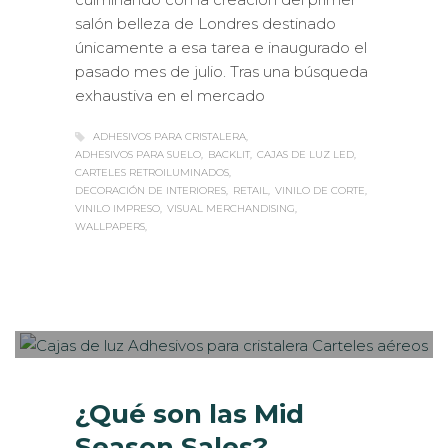
salón belleza de Londres destinado
únicamente a esa tarea e inaugurado el
pasado mes de julio. Tras una búsqueda
exhaustiva en el mercado
ADHESIVOS PARA CRISTALERA
ADHESIVOS PARA SUELO
BACKLIT
CAJAS DE LUZ LED
CARTELES RETROILUMINADOS
DECORACIÓN DE INTERIORES
RETAIL
VINILO DE CORTE
VINILO IMPRESO
VISUAL MERCHANDISING
WALLPAPERS
Sabaté
MARTES, 05 SEPTIEMBRE 2017
/
0
PUBLISHED IN
ROTULACIÓN /
SEÑALIZACIÓN
,
VISUAL MERCHANDISING
¿Qué son las Mid
Season Sales?