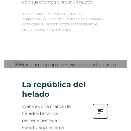
BRANDING
CAMPAÑA PUBLICITARIA
FOAM IMPRESO
IMPRESIÓN DIGITAL GRAN FORMATO
INTERIORISMO
REPRODUCCIONES FOTOGRÁFICAS
RETAIL
VISUAL MERCHANDISING
Sabaté
LUNES, 25 SEPTIEMBRE 2017
/
0
PUBLISHED IN
INTERIORISMO
,
ROTULACIÓN / SEÑALIZACIÓN
,
VISUAL MERCHANDISING
La república del
helado
Wall’s es una marca de
helados británica
perteneciente a
Heartbrand, la rama
internacional de Unilever dedicada a