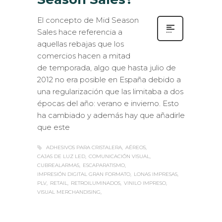
El concepto de Mid Season
Sales hace referencia a
aquellas rebajas que los
comercios hacen a mitad
de temporada, algo que hasta julio de
2012 no era posible en España debido a
una regularización que las limitaba a dos
épocas del año: verano e invierno. Esto
ha cambiado y además hay que añadirle
que este
ADHESIVOS PARA CRISTALERA
AÉREOS
CAJAS DE LUZ LED
COMUNICACIÓN VISUAL
CUBREALARMAS
ESCAPARATISMO
IMPRESIÓN DIGITAL GRAN FORMATO
LONAS IMPRESAS
PLV
RETAIL
RETROILUMINADOS
VINILO IMPRESO
VISUAL MERCHANDISING