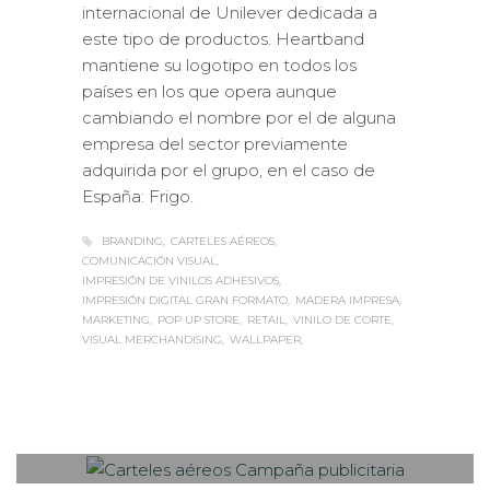
este tipo de productos. Heartband
mantiene su logotipo en todos los
países en los que opera aunque
cambiando el nombre por el de alguna
empresa del sector previamente
adquirida por el grupo, en el caso de
España: Frigo.
BRANDING
CARTELES AÉREOS
COMUNICACIÓN VISUAL
IMPRESIÓN DE VINILOS ADHESIVOS
IMPRESIÓN DIGITAL GRAN FORMATO
MADERA IMPRESA
MARKETING
POP UP STORE
RETAIL
VINILO DE CORTE
VISUAL MERCHANDISING
WALLPAPER
Sabaté
MARTES, 19 SEPTIEMBRE 2017
/
0
PUBLISHED IN
ROTULACIÓN /
SEÑALIZACIÓN
,
VISUAL MERCHANDISING