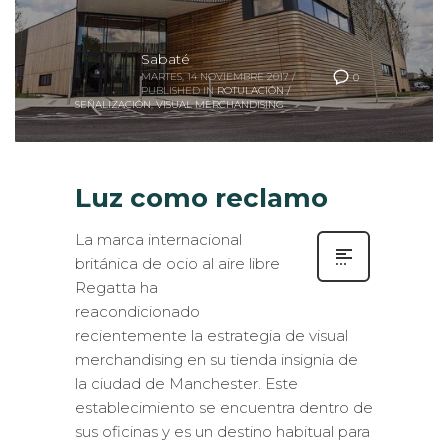
Sabaté
MARTES, 14 NOVIEMBRE 2017
/
0
PUBLISHED IN
ROTULACIÓN /
SEÑALIZACIÓN
,
VISUAL MERCHANDISING
Luz como reclamo
La marca internacional
británica de ocio al aire libre
Regatta ha
reacondicionado
recientemente la estrategia de visual
merchandising en su tienda insignia de
la ciudad de Manchester. Este
establecimiento se encuentra dentro de
sus oficinas y es un destino habitual para
clientes corporativos que buscan ser los