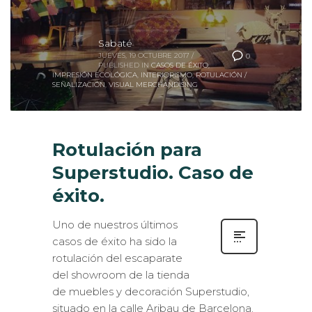
Sabaté
JUEVES, 19 OCTUBRE 2017
/
0
PUBLISHED IN
CASOS DE ÉXITO
,
IMPRESIÓN ECOLÓGICA
,
INTERIORISMO
,
ROTULACIÓN /
SEÑALIZACIÓN
,
VISUAL MERCHANDISING
Rotulación para
Superstudio. Caso de
éxito.
Uno de nuestros últimos
casos de éxito ha sido la
rotulación del escaparate
del showroom de la tienda
de muebles y decoración Superstudio,
situado en la calle Aribau de Barcelona.