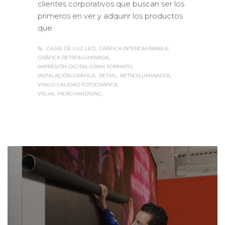
primeros en ver y adquirir los productos
que
CAJAS DE LUZ LED
GRÁFICA INTERCAMBIABLE
GRÁFICA RETROILUMINADA
IMPRESIÓN DIGITAL GRAN FORMATO
INSTALACIÓN GRÁFICA
RETAIL
RETROILUMINADOS
VINILO CALIDAD FOTOGRÁFICA
VISUAL MERCHANDISING