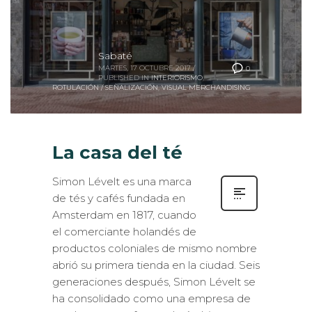
Sabaté
MARTES, 17 OCTUBRE 2017
/
0
PUBLISHED IN
INTERIORISMO
,
ROTULACIÓN / SEÑALIZACIÓN
,
VISUAL MERCHANDISING
La casa del té
Simon Lévelt es una marca
de tés y cafés fundada en
Amsterdam en 1817, cuando
el comerciante holandés de
productos coloniales de mismo nombre
abrió su primera tienda en la ciudad. Seis
generaciones después, Simon Lévelt se
ha consolidado como una empresa de
productos torrefactos de ámbito