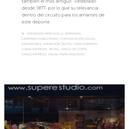
desde 1877- por lo que su relevancia
dentro del circuito para los amantes de
este deporte
ADHESIVOS PARA SUELO
BRANDING
CAMPAÑA PUBLICITARIA
COMUNICACIÓN VISUAL
EXPOSITORES
IMPRESIÓN DIGITAL GRAN FORMATO
LONAS IMPRESAS
RETAIL
VINILO DE CORTE
VINILO IMPRESO
VISUAL MERCHANDISING