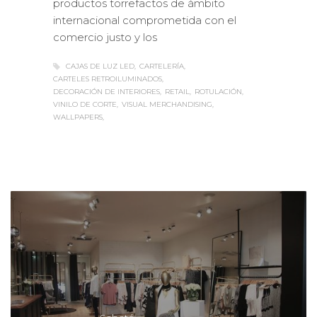
internacional comprometida con el
comercio justo y los
CAJAS DE LUZ LED
CARTELERÍA
CARTELES RETROILUMINADOS
DECORACIÓN DE INTERIORES
RETAIL
ROTULACIÓN
VINILO DE CORTE
VISUAL MERCHANDISING
WALLPAPERS
Sabaté