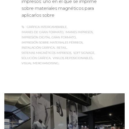
sobre materiales magnéticos para
aplicarlos sobre
GRÁFICA INTERCAMBIABLE
IMANES DE GRAN FORMATO
IMANES IMPRESOS
IMPRESIÓN DIGITAL GRAN FORMATO
IMPRESIÓN SOBRE MATERIALES FÉRREOS
INSTALACIÓN GRÁFICA
RETAIL
SISTEMAS MAGNÉTICOS IMPRESOS
SOFT SIGNAGE
SOLUCIÓN GRÁFICA
VINILOS REPOSICIONABLES
VISUAL MERCHANDISING